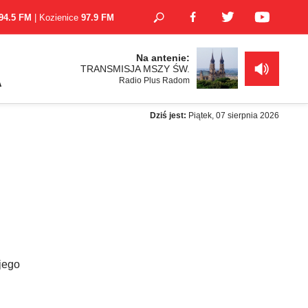
94.5 FM
| Kozienice
97.9 FM
Na antenie:
TRANSMISJA MSZY ŚW.
Radio Plus Radom
A
Dziś jest:
Piątek, 07 sierpnia 2026
jego