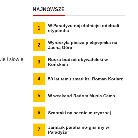
NAJNOWSZE
W Paradyżu najzdolniejsi odebrali
1
stypendia
Wyruszyła piesza pielgrzymka na
2
Jasną Górę
e i słowie
Rusza budżet obywatelski w
3
Końskich
4
50 lat temu zmarł ks. Roman Kotlarz
5
W weekend Radom Music Camp
6
Szaptaki na scenie muzycznej
Jarmark parafialno-gminny w
7
Paradyżu