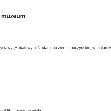
m muzeum
stawy „Hubalowymi śladami po ziemi opoczyńskiej w malarstwi
lat 60. ubiegłego wieku.