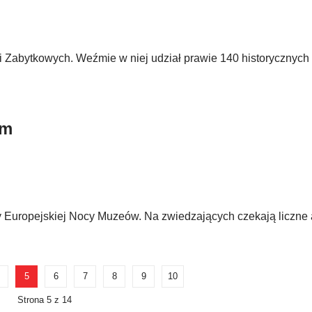
 Zabytkowych. Weźmie w niej udział prawie 140 historycznych
um
Europejskiej Nocy Muzeów. Na zwiedzających czekają liczne a
5
6
7
8
9
10
Strona 5 z 14