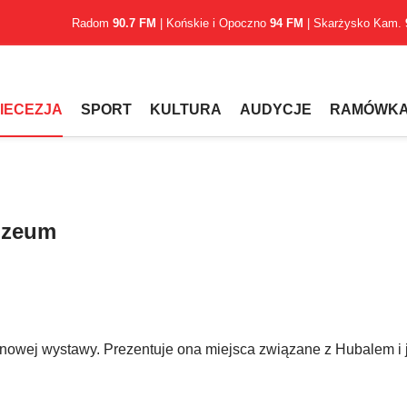
Radom
90.7 FM
| Końskie i Opoczno
94 FM
| Skarżysko Kam.
IECEZJA
SPORT
KULTURA
AUDYCJE
RAMÓWK
uzeum
owej wystawy. Prezentuje ona miejsca związane z Hubalem i 