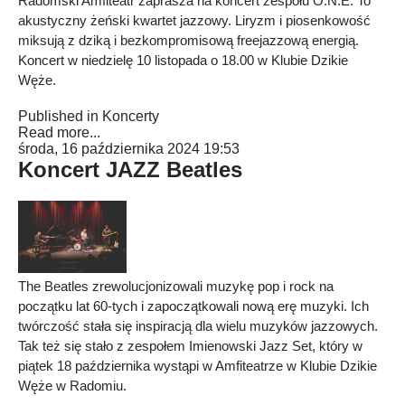
Radomski Amfiteatr zaprasza na koncert zespołu O.N.E. To
akustyczny żeński kwartet jazzowy. Liryzm i piosenkowość
miksują z dziką i bezkompromisową freejazzową energią.
Koncert w niedzielę 10 listopada o 18.00 w Klubie Dzikie
Węże.
Published in
Koncerty
Read more...
środa, 16 października 2024 19:53
Koncert JAZZ Beatles
The Beatles zrewolucjonizowali muzykę pop i rock na
początku lat 60-tych i zapoczątkowali nową erę muzyki. Ich
twórczość stała się inspiracją dla wielu muzyków jazzowych.
Tak też się stało z zespołem Imienowski Jazz Set, który w
piątek 18 października wystąpi w Amfiteatrze w Klubie Dzikie
Węże w Radomiu.