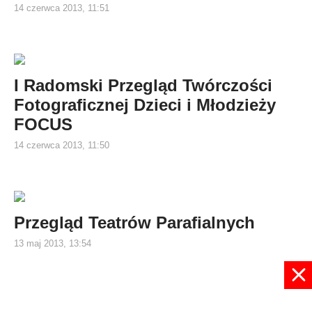
14 czerwca 2013, 11:51
I Radomski Przegląd Twórczości
Fotograficznej Dzieci i Młodzieży
FOCUS
14 czerwca 2013, 11:50
Przegląd Teatrów Parafialnych
13 maj 2013, 13:54
597
598
599
600
601
602
603
604
605