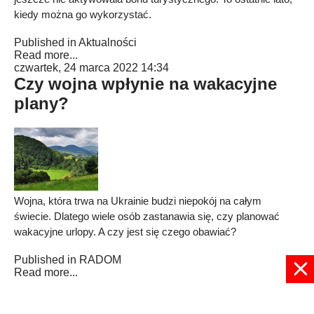
kiedy można go wykorzystać.
Published in
Aktualności
Read more...
czwartek, 24 marca 2022 14:34
Czy wojna wpłynie na wakacyjne
plany?
Wojna, która trwa na Ukrainie budzi niepokój na całym
świecie. Dlatego wiele osób zastanawia się, czy planować
wakacyjne urlopy. A czy jest się czego obawiać?
Published in
RADOM
Read more...
1
2
3
4
5
6
7
8
9