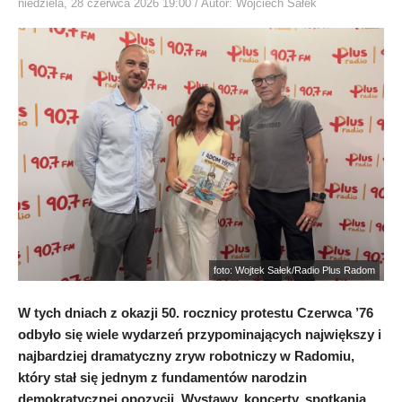
niedziela, 28 czerwca 2026 19:00
/ Autor: Wojciech Sałek
foto: Wojtek Sałek/Radio Plus Radom
W tych dniach z okazji 50. rocznicy protestu Czerwca ’76
odbyło się wiele wydarzeń przypominających największy i
najbardziej dramatyczny zryw robotniczy w Radomiu,
który stał się jednym z fundamentów narodzin
demokratycznej opozycji. Wystawy, koncerty, spotkania,