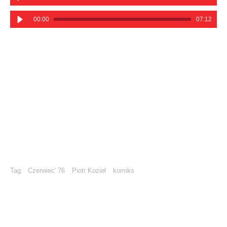
00:00
07:12
Tag:
Czerwiec' 76
Piotr Kozieł
komiks