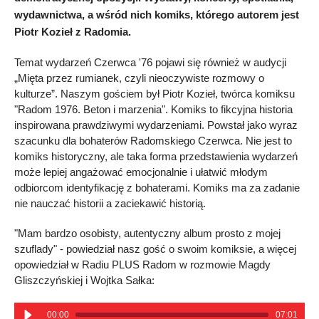
wydawnictwa, a wśród nich komiks, którego autorem jest
Piotr Kozieł z Radomia.
Temat wydarzeń Czerwca '76 pojawi się również w audycji
„Mięta przez rumianek, czyli nieoczywiste rozmowy o
kulturze”. Naszym gościem był Piotr Kozieł, twórca komiksu
"Radom 1976. Beton i marzenia". Komiks to fikcyjna historia
inspirowana prawdziwymi wydarzeniami. Powstał jako wyraz
szacunku dla bohaterów Radomskiego Czerwca. Nie jest to
komiks historyczny, ale taka forma przedstawienia wydarzeń
może lepiej angażować emocjonalnie i ułatwić młodym
odbiorcom identyfikację z bohaterami. Komiks ma za zadanie
nie nauczać historii a zaciekawić historią.
"Mam bardzo osobisty, autentyczny album prosto z mojej
szuflady" - powiedział nasz gość o swoim komiksie, a więcej
opowiedział w Radiu PLUS Radom w rozmowie Magdy
Gliszczyńskiej i Wojtka Sałka:
00:00
07:01