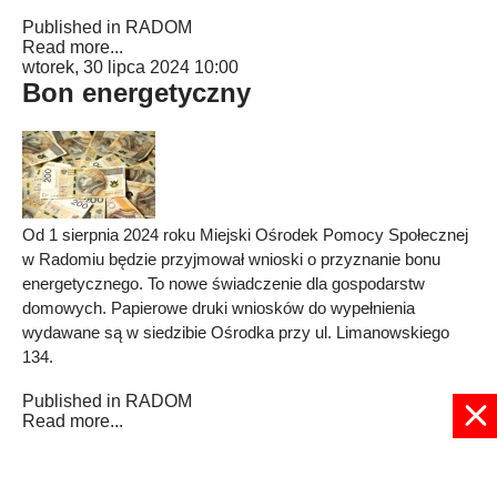
Published in
RADOM
Read more...
wtorek, 30 lipca 2024 10:00
Bon energetyczny
Od 1 sierpnia 2024 roku Miejski Ośrodek Pomocy Społecznej
w Radomiu będzie przyjmował wnioski o przyznanie bonu
energetycznego. To nowe świadczenie dla gospodarstw
domowych. Papierowe druki wniosków do wypełnienia
wydawane są w siedzibie Ośrodka przy ul. Limanowskiego
134.
Published in
RADOM
Read more...
1
2
3
4
5
6
7
8
9