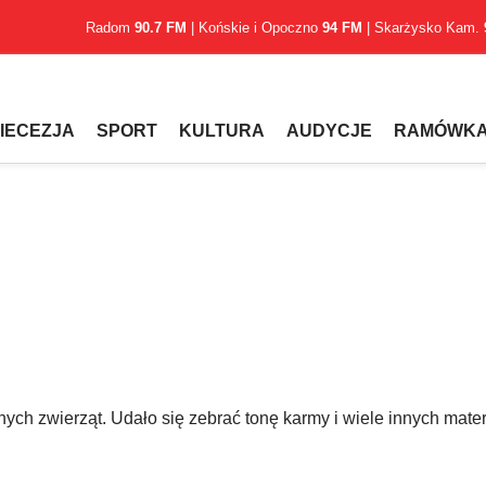
Radom
90.7 FM
| Końskie i Opoczno
94 FM
| Skarżysko Kam.
IECEZJA
SPORT
KULTURA
AUDYCJE
RAMÓWK
ych zwierząt. Udało się zebrać tonę karmy i wiele innych mater