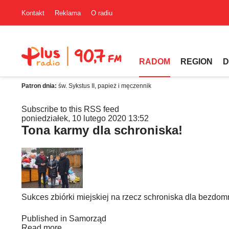
Kontakt
Reklama
O radiu
RADOM
REGION
D
Patron dnia:
św. Sykstus II, papież i męczennik
Subscribe to this RSS feed
poniedziałek, 10 lutego 2020 13:52
Tona karmy dla schroniska!
Sukces zbiórki miejskiej na rzecz schroniska dla bezdomn
Published in
Samorząd
Read more...