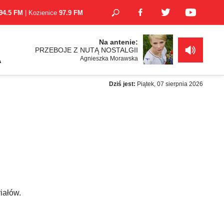
94.5 FM
| Kozienice
97.9 FM
Na antenie:
PRZEBOJE Z NUTĄ NOSTALGII
Agnieszka Morawska
A
Dziś jest:
Piątek, 07 sierpnia 2026
iałów.