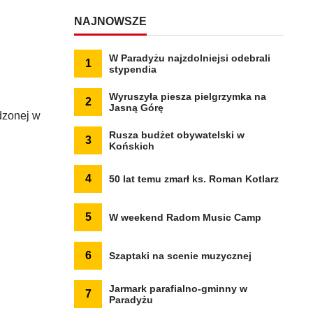
NAJNOWSZE
W Paradyżu najzdolniejsi odebrali
1
stypendia
Wyruszyła piesza pielgrzymka na
2
Jasną Górę
dzonej w
Rusza budżet obywatelski w
3
Końskich
4
50 lat temu zmarł ks. Roman Kotlarz
5
W weekend Radom Music Camp
6
Szaptaki na scenie muzycznej
Jarmark parafialno-gminny w
7
Paradyżu