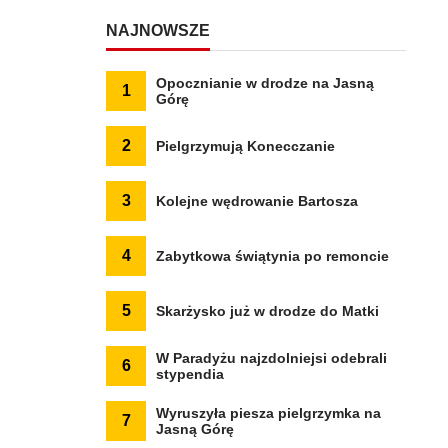
NAJNOWSZE
Opocznianie w drodze na Jasną
1
Górę
2
Pielgrzymują Konecczanie
3
Kolejne wędrowanie Bartosza
4
Zabytkowa świątynia po remoncie
5
Skarżysko już w drodze do Matki
W Paradyżu najzdolniejsi odebrali
6
stypendia
Wyruszyła piesza pielgrzymka na
7
Jasną Górę