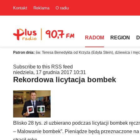
Kontakt
Reklama
O radiu
RADOM
REGION
D
Patron dnia:
św. Teresa Benedykta od Krzyża (Edyta Stein), dziewica i mę
Subscribe to this RSS feed
niedziela, 17 grudnia 2017 10:31
Rekordowa licytacja bombek
Blisko 28 tys. zł uzbierano podczas licytacji bombek ręc
– Malowanie bombek”. Pieniądze będą przeznaczone na z
stracił rękę.