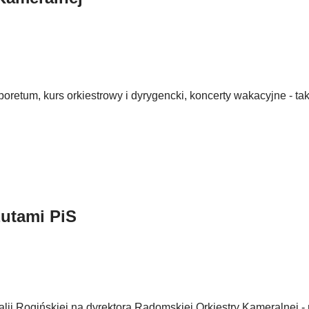
retum, kurs orkiestrowy i dyrygencki, koncerty wakacyjne - t
zutami PiS
lii Rogińskiej na dyrektora Radomskiej Orkiestry Kameralnej -