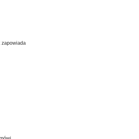
ak zapowiada
 mówi