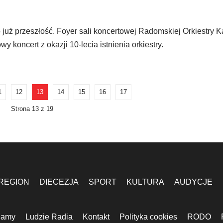
o już przeszłość. Foyer sali koncertowej Radomskiej Orkiestry 
y koncert z okazji 10-lecia istnienia orkiestry.
1
12
13
14
15
16
17
Strona 13 z 19
REGION
DIECEZJA
SPORT
KULTURA
AUDYCJE
lamy
Ludzie Radia
Kontakt
Polityka cookies
RODO