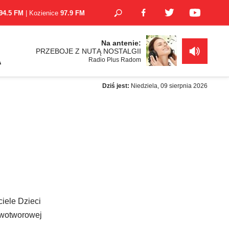
94.5 FM
| Kozienice
97.9 FM
Na antenie:
PRZEBOJE Z NUTĄ NOSTALGII
Radio Plus Radom
A
Dziś jest:
Niedziela, 09 sierpnia 2026
ciele Dzieci
owotworowej