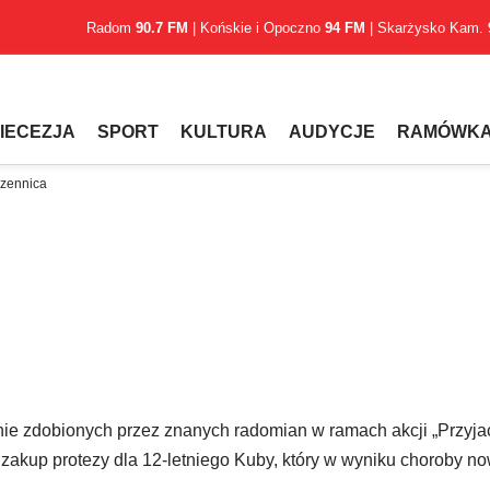
Radom
90.7 FM
| Końskie i Opoczno
94 FM
| Skarżysko Kam.
IECEZJA
SPORT
KULTURA
AUDYCJE
RAMÓWK
czennica
znie zdobionych przez znanych radomian w ramach akcji „Przyja
akup protezy dla 12-letniego Kuby, który w wyniku choroby n