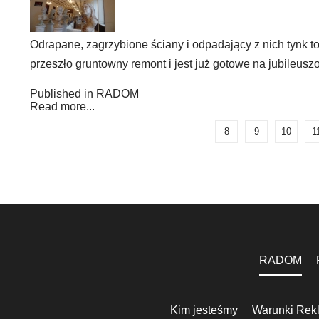
Odrapane, zagrzybione ściany i odpadający z nich tynk t
przeszło gruntowny remont i jest już gotowe na jubileuszow
Published in
RADOM
Read more...
8
9
10
1
RADOM
Kim jesteśmy
Warunki Rek