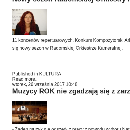
11 koncertów repertuarowych, Konkurs Kompozytorski Arbo
się nowy sezon w Radomskiej Orkiestrze Kameralnej.
Published in
KULTURA
Read more...
wtorek, 26 września 2017 10:48
Muzycy ROK nie zgadzają się z zar
- Żaden muzyk nie odszedł z pracy z powodu wyboru Nata