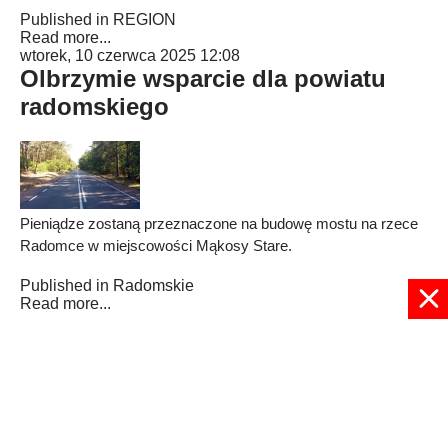
Published in
REGION
Read more...
wtorek, 10 czerwca 2025 12:08
Olbrzymie wsparcie dla powiatu
radomskiego
Pieniądze zostaną przeznaczone na budowę mostu na rzece
Radomce w miejscowości Mąkosy Stare.
Published in
Radomskie
Read more...
1
2
3
4
5
6
7
8
9
10
Strona 1 z 73