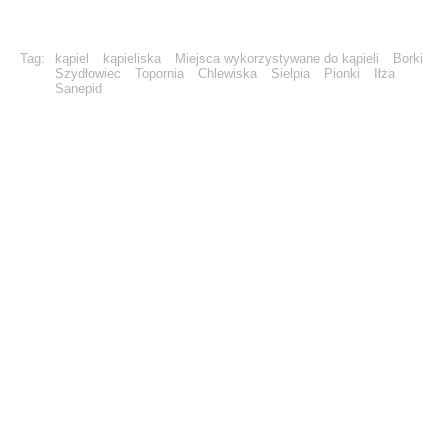
Tag:
kąpiel
kąpieliska
Miejsca wykorzystywane do kąpieli
Borki
Szydłowiec
Topornia
Chlewiska
Sielpia
Pionki
Iłża
Sanepid