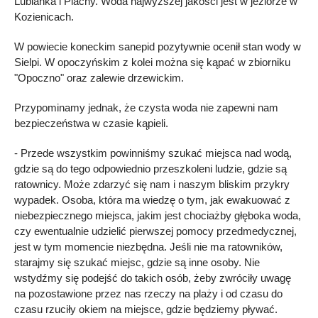
Lubianka i Piachy. Woda najwyższej jakości jest w jeziorze w
Kozienicach.
W powiecie koneckim sanepid pozytywnie ocenił stan wody w
Sielpi. W opoczyńskim z kolei można się kąpać w zbiorniku
"Opoczno" oraz zalewie drzewickim.
Przypominamy jednak, że czysta woda nie zapewni nam
bezpieczeństwa w czasie kąpieli.
- Przede wszystkim powinniśmy szukać miejsca nad wodą,
gdzie są do tego odpowiednio przeszkoleni ludzie, gdzie są
ratownicy. Może zdarzyć się nam i naszym bliskim przykry
wypadek. Osoba, która ma wiedzę o tym, jak ewakuować z
niebezpiecznego miejsca, jakim jest chociażby głęboka woda,
czy ewentualnie udzielić pierwszej pomocy przedmedycznej,
jest w tym momencie niezbędna. Jeśli nie ma ratowników,
starajmy się szukać miejsc, gdzie są inne osoby. Nie
wstydźmy się podejść do takich osób, żeby zwróciły uwagę
na pozostawione przez nas rzeczy na plaży i od czasu do
czasu rzuciły okiem na miejsce, gdzie będziemy pływać.