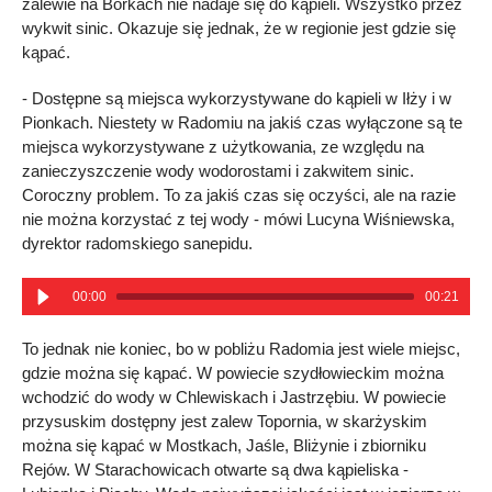
zalewie na Borkach nie nadaje się do kąpieli. Wszystko przez
wykwit sinic. Okazuje się jednak, że w regionie jest gdzie się
kąpać.
- Dostępne są miejsca wykorzystywane do kąpieli w Iłży i w
Pionkach. Niestety w Radomiu na jakiś czas wyłączone są te
miejsca wykorzystywane z użytkowania, ze względu na
zanieczyszczenie wody wodorostami i zakwitem sinic.
Coroczny problem. To za jakiś czas się oczyści, ale na razie
nie można korzystać z tej wody - mówi Lucyna Wiśniewska,
dyrektor radomskiego sanepidu.
00:00
00:21
To jednak nie koniec, bo w pobliżu Radomia jest wiele miejsc,
gdzie można się kąpać. W powiecie szydłowieckim można
wchodzić do wody w Chlewiskach i Jastrzębiu. W powiecie
przysuskim dostępny jest zalew Topornia, w skarżyskim
można się kąpać w Mostkach, Jaśle, Bliżynie i zbiorniku
Rejów. W Starachowicach otwarte są dwa kąpieliska -