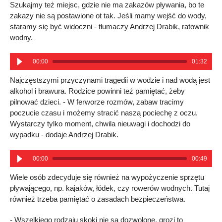
Szukajmy też miejsc, gdzie nie ma zakazów pływania, bo te
zakazy nie są postawione ot tak. Jeśli mamy wejść do wody,
staramy się być widoczni - tłumaczy Andrzej Drabik, ratownik
wodny.
00:00
01:32
Najczęstszymi przyczynami tragedii w wodzie i nad wodą jest
alkohol i brawura. Rodzice powinni też pamiętać, żeby
pilnować dzieci. - W ferworze rozmów, zabaw tracimy
poczucie czasu i możemy stracić naszą pociechę z oczu.
Wystarczy tylko moment, chwila nieuwagi i dochodzi do
wypadku - dodaje Andrzej Drabik.
00:00
00:49
Wiele osób zdecyduje się również na wypożyczenie sprzętu
pływającego, np. kajaków, łódek, czy rowerów wodnych. Tutaj
również trzeba pamiętać o zasadach bezpieczeństwa.
- Wszelkiego rodzaju skoki nie są dozwolone, grozi to