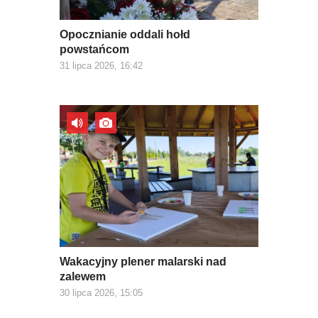
Opocznianie oddali hołd
powstańcom
31 lipca 2026, 16:42
Wakacyjny plener malarski nad
zalewem
30 lipca 2026, 15:05