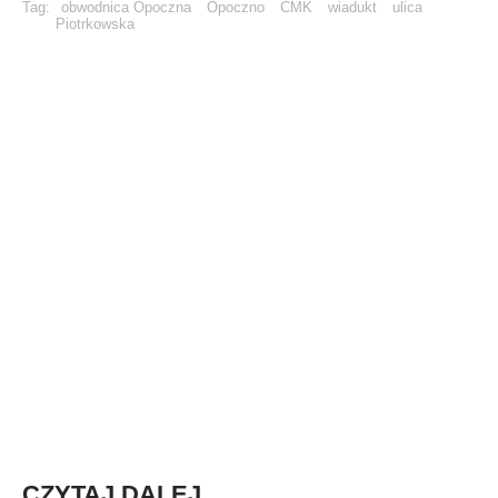
Tag:
obwodnica Opoczna
Opoczno
CMK
wiadukt
ulica
Piotrkowska
CZYTAJ DALEJ