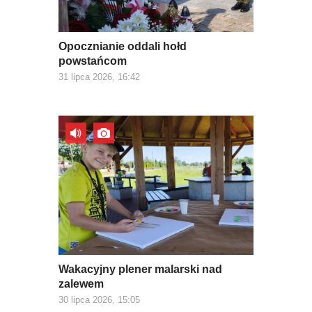
Opocznianie oddali hołd
powstańcom
31 lipca 2026, 16:42
Wakacyjny plener malarski nad
zalewem
30 lipca 2026, 15:05