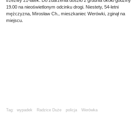
trzeźwy 21-latek. Do zdarzenia doszło 2 grudnia około godziny
19.00 na nieoświetlonym odcinku drogi. Niestety, 54-letni
mężczyzna, Mirosław Ch., mieszkaniec Werówki, zginął na
miejscu.
Tag:
wypadek
Radzice Duże
policja
Werówka