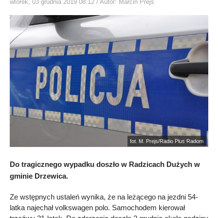
wtorek, 03 grudnia 2019 08:12
/ Autor: Marcin Prejs
fot. M. Prejs/Radio Plus Radom
Do tragicznego wypadku doszło w Radzicach Dużych w
gminie Drzewica.
Ze wstępnych ustaleń wynika, że na leżącego na jezdni 54-
latka najechał volkswagen polo. Samochodem kierował