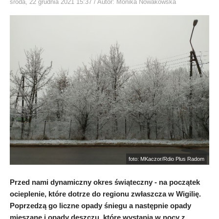
środa, 22 grudnia 2021 15:37
/ Autor: Monika Nowakowska
foto: MKaczor/Rdio Plus Radom
Przed nami dynamiczny okres świąteczny - na początek
ocieplenie, które dotrze do regionu zwłaszcza w Wigilię.
Poprzedzą go liczne opady śniegu a następnie opady
mieszane i opady deszczu, które wystąpią w nocy z