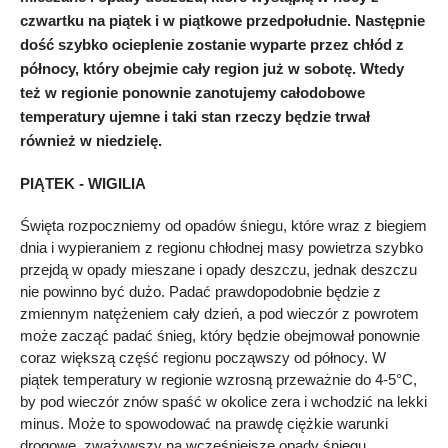
czwartku na piątek i w piątkowe przedpołudnie. Następnie
dość szybko ocieplenie zostanie wyparte przez chłód z
północy, który obejmie cały region już w sobotę. Wtedy
też w regionie ponownie zanotujemy całodobowe
temperatury ujemne i taki stan rzeczy będzie trwał
również w niedzielę.
PIĄTEK - WIGILIA
Święta rozpoczniemy od opadów śniegu, które wraz z biegiem
dnia i wypieraniem z regionu chłodnej masy powietrza szybko
przejdą w opady mieszane i opady deszczu, jednak deszczu
nie powinno być dużo. Padać prawdopodobnie będzie z
zmiennym natężeniem cały dzień, a pod wieczór z powrotem
może zacząć padać śnieg, który będzie obejmował ponownie
coraz większą część regionu począwszy od północy. W
piątek temperatury w regionie wzrosną przeważnie do 4-5°C,
by pod wieczór znów spaść w okolice zera i wchodzić na lekki
minus. Może to spowodować na prawdę ciężkie warunki
drogowe, zważywszy na wcześniejsze opady śniegu,