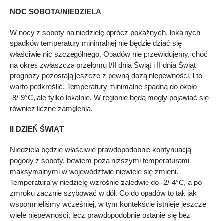
NOC SOBOTA/NIEDZIELA
W nocy z soboty na niedzielę oprócz pokaźnych, lokalnych
spadków temperatury minimalnej nie będzie dziać się
właściwie nic szczególnego. Opadów nie przewidujemy, choć
na okres zwłaszcza przełomu I/II dnia Świąt i II dnia Świąt
prognozy pozostają jeszcze z pewną dozą niepewności, i to
warto podkreślić. Temperatury minimalne spadną do około
-8/-9°C, ale tylko lokalnie. W regionie będą mogły pojawiać się
również liczne zamglenia.
II DZIEŃ ŚWIĄT
Niedziela będzie właściwie prawdopodobnie kontynuacją
pogody z soboty, bowiem poza niższymi temperaturami
maksymalnymi w województwie niewiele się zmieni.
Temperatura w niedzielę wzrośnie zaledwie do -2/-4°C, a po
zmroku zacznie szybować w dół. Co do opadów to tak jak
wspomnieliśmy wcześniej, w tym kontekście istnieje jeszcze
wiele niepewności, lecz prawdopodobnie ostanie się bez