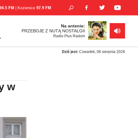
94.5 FM
| Kozienice
97.9 FM
Na antenie:
PRZEBOJE Z NUTĄ NOSTALGII
Radio Plus Radom
A
Dziś jest:
Czwartek, 06 sierpnia 2026
y w