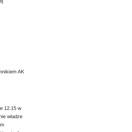
ej
omnikiem AK
ie 12.15 w
nie władze
im