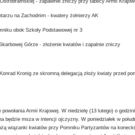
Ostrobramskiej - zapalenie zniczy przy tablicy Armii Krajow
ntarzu na Zachodnim - kwatery żołnierzy AK
omniku obok Szkoły Podstawowej nr 3
Skarbowej Górze - złożenie kwiatów i zapalnie zniczy
t Konrad Kronig ze skromną delegacją złoży kwiaty przed p
powołania Armii Krajowej. W niedzielę (13 lutego) o godzin
na będzie msza w intencji ojczyzny. W poniedziałek w połud
ożą wiązanki kwiatów przy Pomniku Partyzantów na koneck