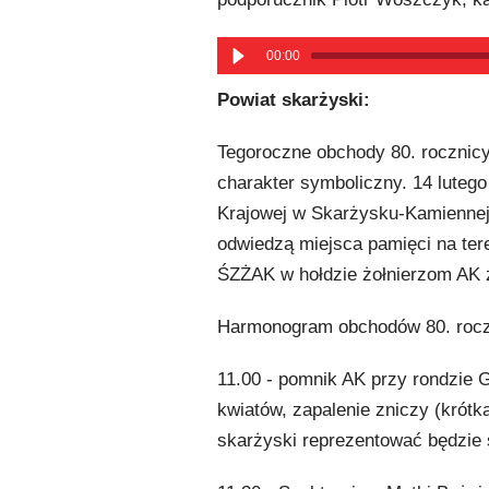
00:00
Powiat skarżyski:
Tegoroczne obchody 80. rocznicy
charakter symboliczny. 14 luteg
Krajowej w Skarżysku-Kamiennej 
odwiedzą miejsca pamięci na ter
ŚZŻAK w hołdzie żołnierzom AK z
Harmonogram obchodów 80. rocz
11.00 - pomnik AK przy rondzie 
kwiatów, zapalenie zniczy (krót
skarżyski reprezentować będzie 