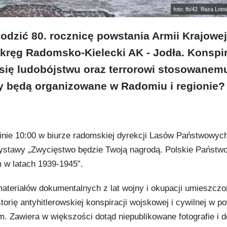
foto: fb/42. Baza Lot
odzić 80. rocznicę powstania Armii Krajowej
Okręg Radomsko-Kielecki AK - Jodła. Konspir
i się ludobójstwu oraz terrorowi stosowanem
y będą organizowane w Radomiu i regionie?
dzinie 10:00 w biurze radomskiej dyrekcji Lasów Państwowyc
 wystawy „Zwycięstwo będzie Twoją nagrodą. Polskie Państw
 w latach 1939-1945”.
 materiałów dokumentalnych z lat wojny i okupacji umieszczo
orię antyhitlerowskiej konspiracji wojskowej i cywilnej w p
m. Zawiera w większości dotąd niepublikowane fotografie i