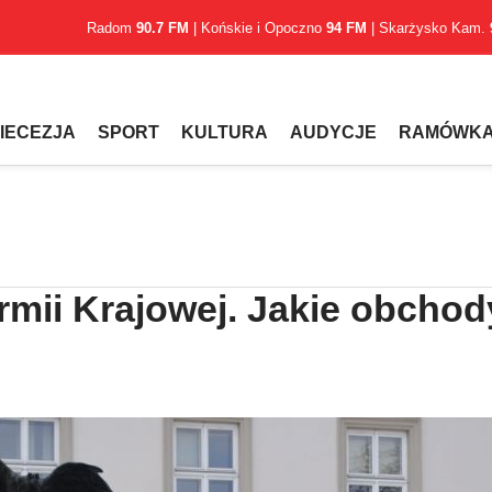
Radom
90.7 FM
| Końskie i Opoczno
94 FM
| Skarżysko Kam.
IECEZJA
SPORT
KULTURA
AUDYCJE
RAMÓWK
rmii Krajowej. Jakie obchod