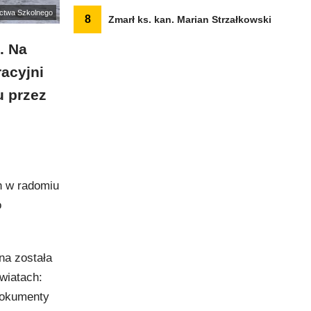
nictwa Szkolnego
8
Zmarł ks. kan. Marian Strzałkowski
. Na
acyjni
u przez
h w radomiu
o
na została
owiatach:
 dokumenty