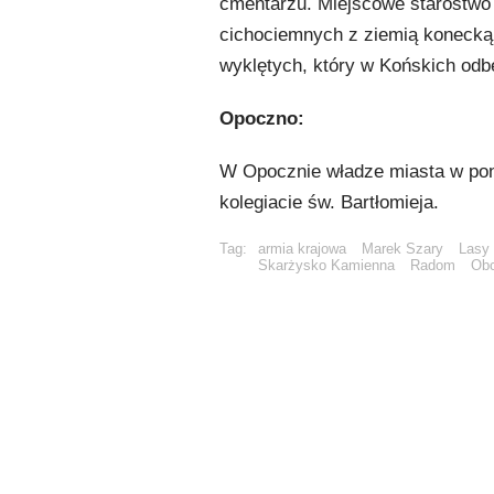
cmentarzu. Miejscowe starostwo 
cichociemnych z ziemią konecką
wyklętych, który w Końskich odbę
Opoczno:
W Opocznie władze miasta w ponie
kolegiacie św. Bartłomieja.
Tag:
armia krajowa
Marek Szary
Lasy
Skarżysko Kamienna
Radom
Ob