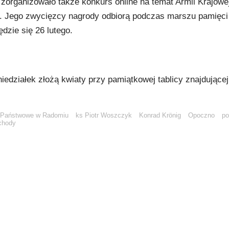
zorganizowało także konkurs online na temat Armii Krajowej
. Jego zwycięzcy nagrody odbiorą podczas marszu pamięci 
dzie się 26 lutego.
działek złożą kwiaty przy pamiątkowej tablicy znajdującej
 Państwowe w Radomiu
ks Piotr Woszczyk
Konrad Krönig
Opoczno
po
chody