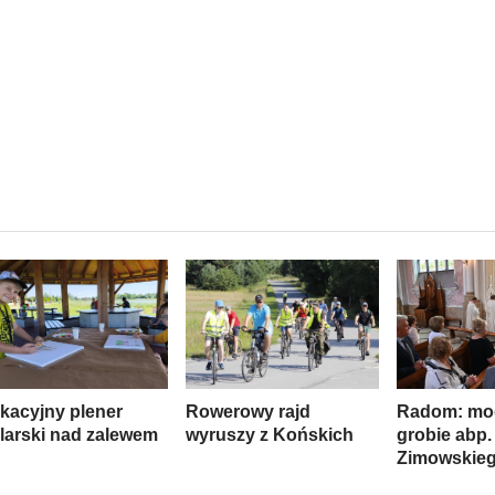
kacyjny plener
Rowerowy rajd
Radom: mod
larski nad zalewem
wyruszy z Końskich
grobie abp.
Zimowskie