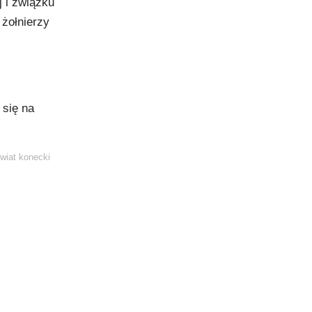
 i związku
żołnierzy
 się na
wiat konecki