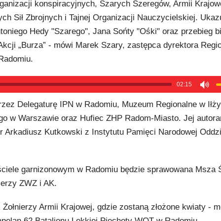
ganizacji konspiracyjnych, Szarych Szeregów, Armii Krajow
h Sił Zbrojnych i Tajnej Organizacji Nauczycielskiej. Ukaz
ntoniego Hedy "Szarego", Jana Sońty "Ośki" oraz przebieg b
Akcji „Burza” - mówi Marek Szary, zastępca dyrektora Regio
Radomiu.
02:15
rzez Delegaturę IPN w Radomiu, Muzeum Regionalne w Iłż
go w Warszawie oraz Hufiec ZHP Radom-Miasto. Jej autora
dr Arkadiusz Kutkowski z Instytutu Pamięci Narodowej Oddzi
ościele garnizonowym w Radomiu będzie sprawowana Msza 
nierzy ZWZ i AK.
Żołnierzy Armii Krajowej, gdzie zostaną złożone kwiaty - m
apelan 62 Batalionu Lekkiej Piechoty WOT w Radomiu.