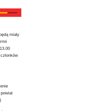
będą miały
rmii
13.00
i członków
enie
 powiat
)