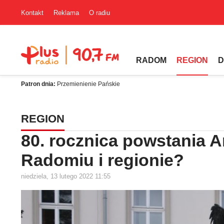
Kontakt
Reklama
O radiu
RADOM
REGION
D
Patron dnia:
Przemienienie Pańskie
REGION
80. rocznica powstania A
Radomiu i regionie?
niedziela, 13 lutego 2022 11:55