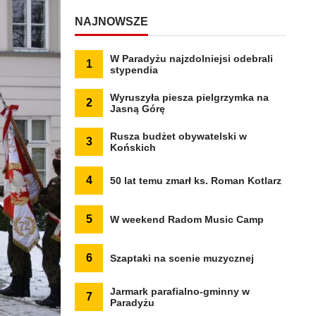
NAJNOWSZE
W Paradyżu najzdolniejsi odebrali
1
stypendia
Wyruszyła piesza pielgrzymka na
2
Jasną Górę
Rusza budżet obywatelski w
3
Końskich
4
50 lat temu zmarł ks. Roman Kotlarz
5
W weekend Radom Music Camp
6
Szaptaki na scenie muzycznej
Jarmark parafialno-gminny w
7
Paradyżu