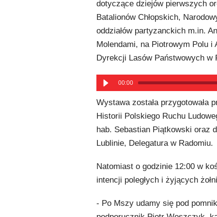
dotyczące dziejów pierwszych or
Batalionów Chłopskich, Narodowyc
oddziałów partyzanckich m.in. A
Molendami, na Piotrowym Polu i 
Dyrekcji Lasów Państwowych w 
00:00
Wystawa została przygotowała p
Historii Polskiego Ruchu Ludowe
hab. Sebastian Piątkowski oraz 
Lublinie, Delegatura w Radomiu.
Natomiast o godzinie 12:00 w k
intencji poległych i żyjących żoł
- Po Mszy udamy się pod pomnik 
podporucznik Piotr Woszczyk, k