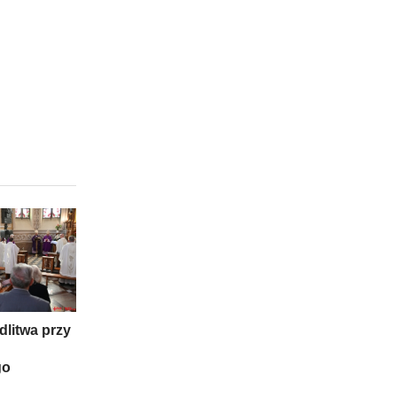
litwa przy
go