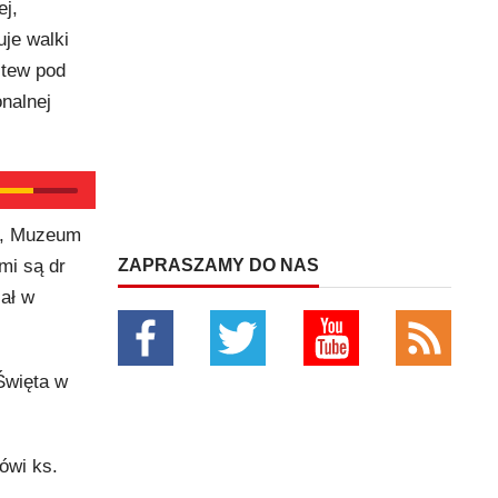
ej,
uje walki
itew pod
nalnej
y, Muzeum
mi są dr
ZAPRASZAMY DO NAS
ał w
Święta w
ówi ks.