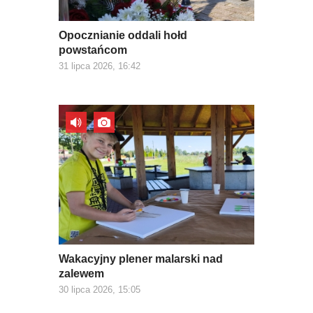
Opocznianie oddali hołd
powstańcom
31 lipca 2026, 16:42
Wakacyjny plener malarski nad
zalewem
30 lipca 2026, 15:05