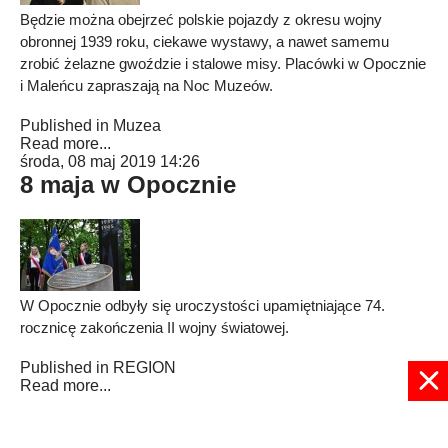
Będzie można obejrzeć polskie pojazdy z okresu wojny
obronnej 1939 roku, ciekawe wystawy, a nawet samemu
zrobić żelazne gwoździe i stalowe misy. Placówki w Opocznie
i Maleńcu zapraszają na Noc Muzeów.
Published in
Muzea
Read more...
środa, 08 maj 2019 14:26
8 maja w Opocznie
W Opocznie odbyły się uroczystości upamiętniające 74.
rocznicę zakończenia II wojny światowej.
Published in
REGION
Read more...
2
3
4
5
6
7
8
9
10