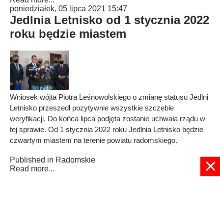
poniedziałek, 05 lipca 2021 15:47
Jedlnia Letnisko od 1 stycznia 2022
roku będzie miastem
Wniosek wójta Piotra Leśnowolskiego o zmianę statusu Jedlni
Letnisko przeszedł pozytywnie wszystkie szczeble
weryfikacji. Do końca lipca podjęta zostanie uchwała rządu w
tej sprawie. Od 1 stycznia 2022 roku Jedlnia Letnisko będzie
czwartym miastem na terenie powiatu radomskiego.
Published in
Radomskie
Read more...
4
5
6
7
8
9
10
11
12
13