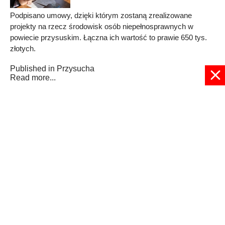
Podpisano umowy, dzięki którym zostaną zrealizowane
projekty na rzecz środowisk osób niepełnosprawnych w
powiecie przysuskim. Łączna ich wartość to prawie 650 tys.
złotych.
Published in
Przysucha
Read more...
1
2
3
4
5
6
7
8
9
10
Strona 1 z 22
© 2024 radioplus.com.pl Wszelkie prawa zastrzeżone