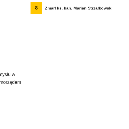
8
Zmarł ks. kan. Marian Strzałkowski
emysłu w
Samorządem