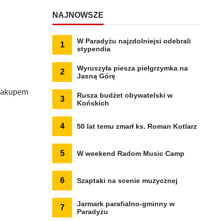
NAJNOWSZE
W Paradyżu najzdolniejsi odebrali
1
stypendia
Wyruszyła piesza pielgrzymka na
2
Jasną Górę
 Zakupem
Rusza budżet obywatelski w
3
Końskich
4
50 lat temu zmarł ks. Roman Kotlarz
5
W weekend Radom Music Camp
6
Szaptaki na scenie muzycznej
Jarmark parafialno-gminny w
7
Paradyżu