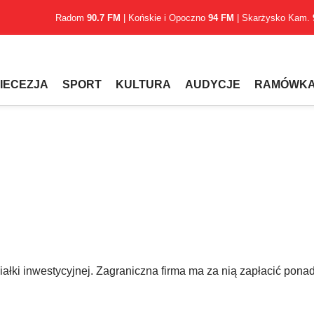
Radom
90.7 FM
| Końskie i Opoczno
94 FM
| Skarżysko Kam.
IECEZJA
SPORT
KULTURA
AUDYCJE
RAMÓWK
łki inwestycyjnej. Zagraniczna firma ma za nią zapłacić ponad