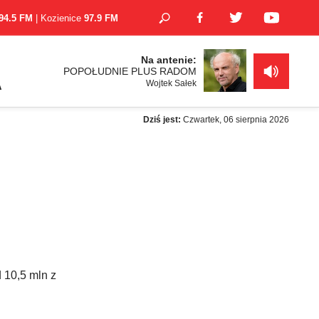
94.5 FM
| Kozienice
97.9 FM
Na antenie:
POPOŁUDNIE PLUS RADOM
Wojtek Sałek
A
Dziś jest:
Czwartek, 06 sierpnia 2026
 10,5 mln z