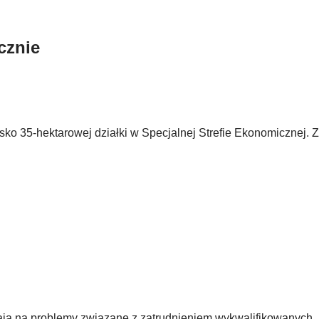
cznie
ko 35-hektarowej działki w Specjalnej Strefie Ekonomicznej.
ają na problemy związane z zatrudnieniem wykwalifikowanych