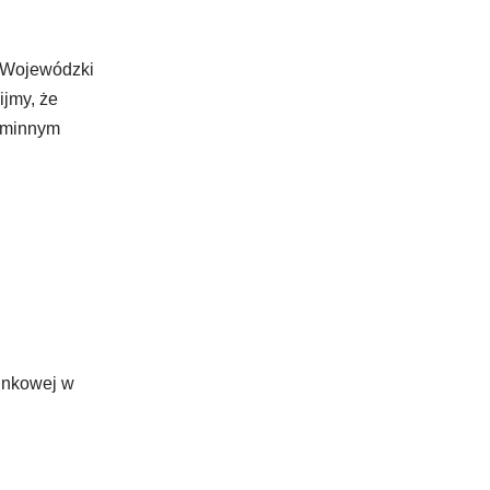
. Wojewódzki
ijmy, że
 gminnym
unkowej w