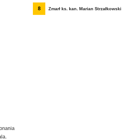
8
Zmarł ks. kan. Marian Strzałkowski
konania
la.