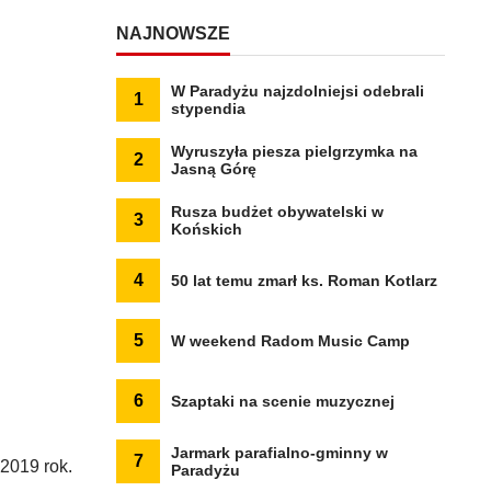
NAJNOWSZE
W Paradyżu najzdolniejsi odebrali
1
stypendia
Wyruszyła piesza pielgrzymka na
2
Jasną Górę
Rusza budżet obywatelski w
3
Końskich
4
50 lat temu zmarł ks. Roman Kotlarz
5
W weekend Radom Music Camp
6
Szaptaki na scenie muzycznej
Jarmark parafialno-gminny w
7
2019 rok.
Paradyżu