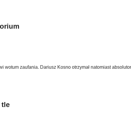
torium
owi wotum zaufania. Dariusz Kosno otrzymał natomiast absoluto
tle