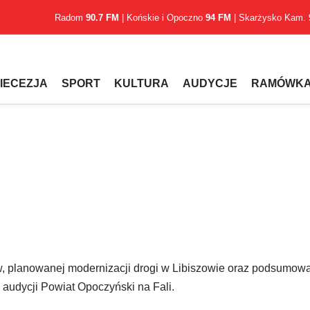
Radom
90.7 FM
| Końskie i Opoczno
94 FM
| Skarżysko Kam.
IECEZJA
SPORT
KULTURA
AUDYCJE
RAMÓWK
, planowanej modernizacji drogi w Libiszowie oraz podsumow
audycji Powiat Opoczyński na Fali.