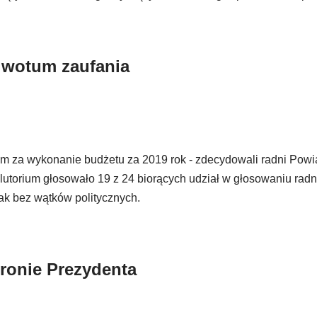
i wotum zaufania
um za wykonanie budżetu za 2019 rok - zdecydowali radni Powi
utorium głosowało 19 z 24 biorących udział w głosowaniu radn
nak bez wątków politycznych.
tronie Prezydenta