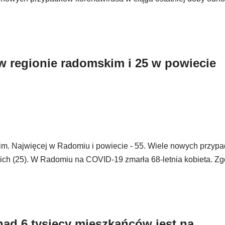
 regionie radomskim i 25 w powiecie
m. Najwięcej w Radomiu i powiecie - 55. Wiele nowych przyp
skich (25). W Radomiu na COVID-19 zmarła 68-letnia kobieta. Z
nad 6 tysięcy mieszkańców jest na