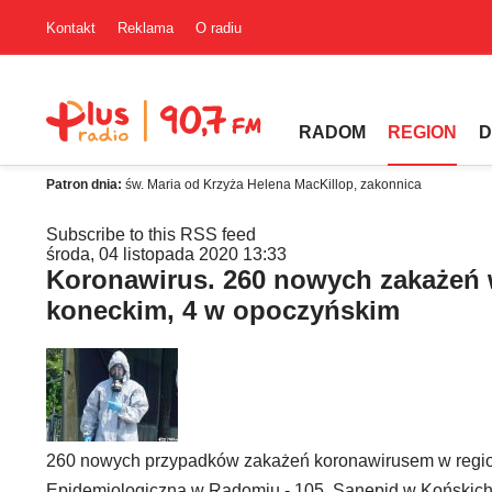
Kontakt
Reklama
O radiu
RADOM
REGION
D
Patron dnia:
św. Maria od Krzyża Helena MacKillop, zakonnica
Subscribe to this RSS feed
środa, 04 listopada 2020 13:33
Koronawirus. 260 nowych zakażeń 
koneckim, 4 w opoczyńskim
260 nowych przypadków zakażeń koronawirusem w region
Epidemiologiczna w Radomiu - 105. Sanepid w Końskich p