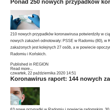
Ponad 250 nowych przypadków kor
210 nowych przypadków koronawirusa potwierdziły w ciąg
nowych zakażeń odnotowały: PSSE w Radomiu (80), w Koz
zakażonych jest kolejnych 27 osób, a w powiecie opoczy
Radomiu i Końskich.
Published in
REGION
Read more...
czwartek, 22 października 2020 14:51
Koronawirus raport: 144 nowych za
63 nowe przypadki w Radomiu i powiecie radomskim, 30