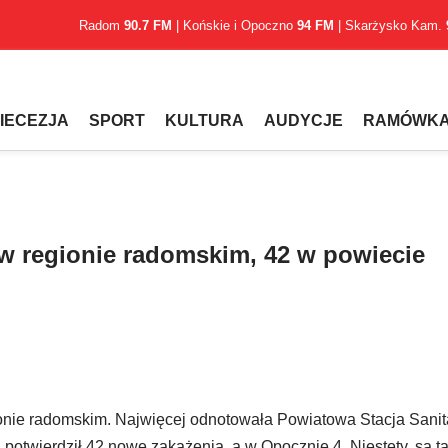
Radom
90.7 FM
| Końskie i Opoczno
94 FM
| Skarżysko Kam.
IECEZJA
SPORT
KULTURA
AUDYCJE
RAMÓWK
w regionie radomskim, 42 w powiecie
ie radomskim. Najwięcej odnotowała Powiatowa Stacja Sanit
otwierdził 42 nowe zakażenia, a w Opocznie 4. Niestety, są t