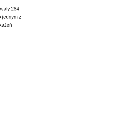
owały 284
o jednym z
akażeń