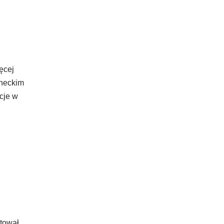
ęcej
oneckim
cje w
tował