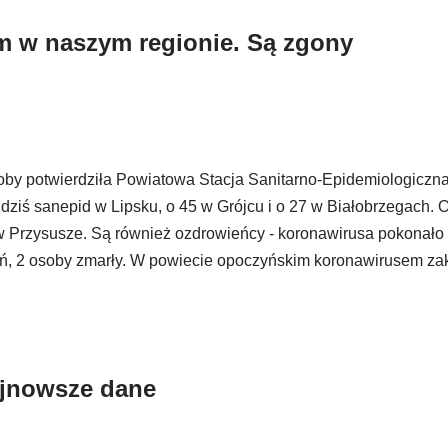
 w naszym regionie. Są zgony
oby potwierdziła Powiatowa Stacja Sanitarno-Epidemiologiczn
ziś sanepid w Lipsku, o 45 w Grójcu i o 27 w Białobrzegach. 
 w Przysusze. Są również ozdrowieńcy - koronawirusa pokonało
ń, 2 osoby zmarły. W powiecie opoczyńskim koronawirusem z
ajnowsze dane