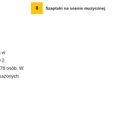
8
Szaptaki na scenie muzycznej
a w
O 2
 78 osób. W
akażonych