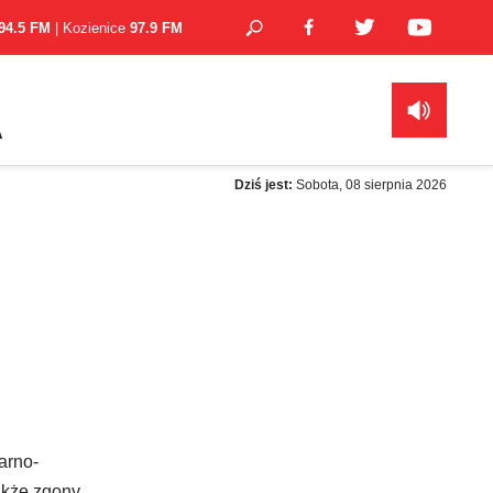
94.5 FM
| Kozienice
97.9 FM
A
Dziś jest:
Sobota, 08 sierpnia 2026
arno-
akże zgony.