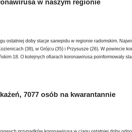
onawirusa w naszym regionie
u ostatniej doby stacje sanepidu w regionie radomskim. Najwi
ienicach (38), w Grójcu (35) i Przysusze (26). W powiecie k
ńskim 18. O kolejnych ofiarach koronawirusa poinformowały sta
każeń, 7077 osób na kwarantannie
 nowych przypadków koronawirusa w ciągu ostatniej doby odno