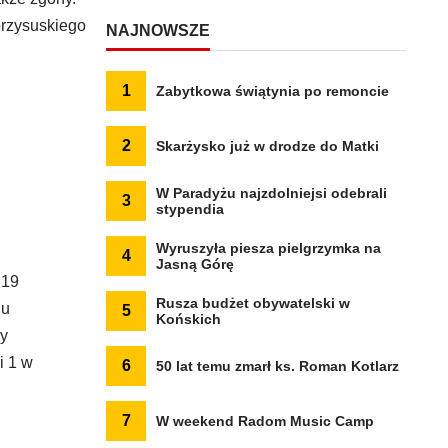
przysuskiego
NAJNOWSZE
1
Zabytkowa świątynia po remoncie
2
Skarżysko już w drodze do Matki
W Paradyżu najzdolniejsi odebrali
3
stypendia
Wyruszyła piesza pielgrzymka na
4
Jasną Górę
 19
Rusza budżet obywatelski w
du
5
Końskich
by
i 1 w
6
50 lat temu zmarł ks. Roman Kotlarz
7
W weekend Radom Music Camp