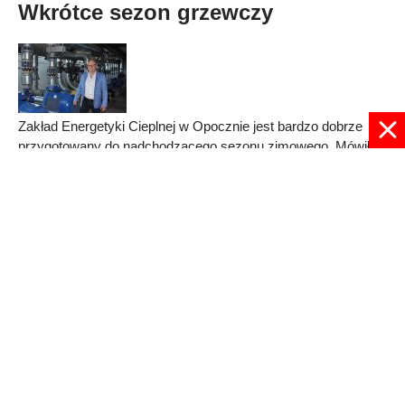
Wkrótce sezon grzewczy
Zakład Energetyki Cieplnej w Opocznie jest bardzo dobrze
przygotowany do nadchodzącego sezonu zimowego. Mówił o
tym prezes spółki Marek Ksyta.
Published in
Opoczno
Read more...
© 2024 radioplus.com.pl Wszelkie prawa zastrzeżone