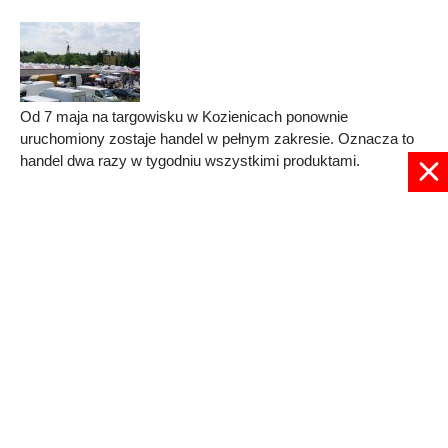
Od 7 maja na targowisku w Kozienicach ponownie
uruchomiony zostaje handel w pełnym zakresie. Oznacza to
handel dwa razy w tygodniu wszystkimi produktami.
Published in
Kozienice
Read more...
1
2
3
Strona 1 z 3
© 2024 radioplus.com.pl Wszelkie prawa zastrzeżone