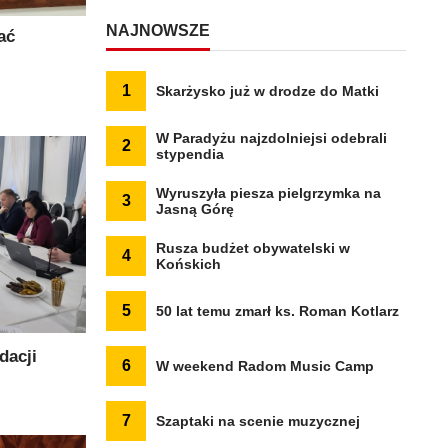
NAJNOWSZE
ać
1
Skarżysko już w drodze do Matki
W Paradyżu najzdolniejsi odebrali
2
stypendia
Wyruszyła piesza pielgrzymka na
3
Jasną Górę
Rusza budżet obywatelski w
4
Końskich
5
50 lat temu zmarł ks. Roman Kotlarz
dacji
6
W weekend Radom Music Camp
7
Szaptaki na scenie muzycznej