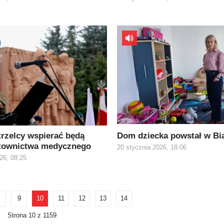
rzelcy wspierać będą
Dom dziecka powstał w Bi
atownictwa medycznego
20 stycznia 2026, 18:06
26, 08:25
9
10
11
12
13
14
Strona 10 z 1159