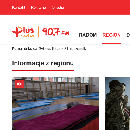
Kontakt
Reklama
O radiu
RADOM
REGION
D
Patron dnia:
św. Sykstus II, papież i męczennik
Informacje z regionu