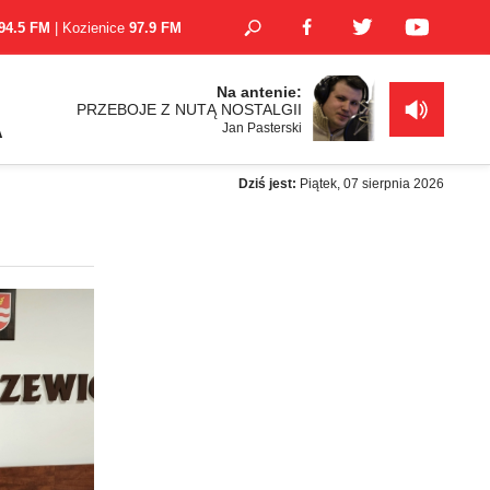
94.5 FM
| Kozienice
97.9 FM
Na antenie:
PRZEBOJE Z NUTĄ NOSTALGII
Jan Pasterski
A
Dziś jest:
Piątek, 07 sierpnia 2026