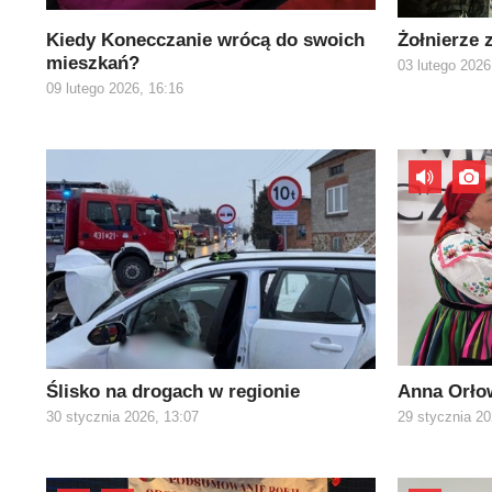
Kiedy Konecczanie wrócą do swoich
Żołnierze 
mieszkań?
03 lutego 2026
09 lutego 2026, 16:16
Ślisko na drogach w regionie
Anna Orło
30 stycznia 2026, 13:07
29 stycznia 20