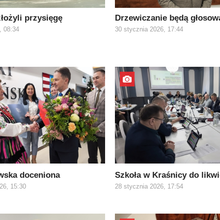
złożyli przysięgę
Drzewiczanie będą głosow
, 08:34
30 stycznia 2026, 17:44
wska doceniona
Szkoła w Kraśnicy do likwi
26, 15:30
28 stycznia 2026, 17:54