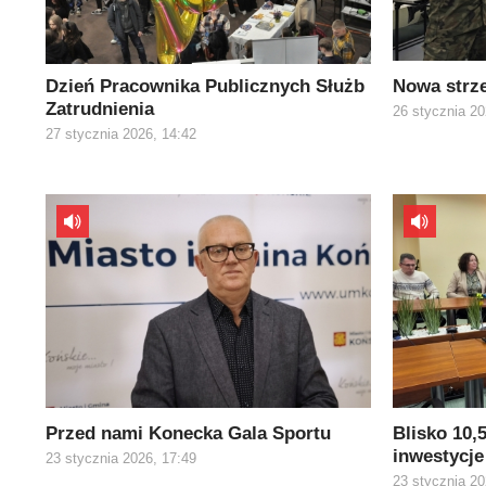
Dzień Pracownika Publicznych Służb
Nowa strz
Zatrudnienia
26 stycznia 20
27 stycznia 2026, 14:42
Przed nami Konecka Gala Sportu
Blisko 10,
inwestycje
23 stycznia 2026, 17:49
23 stycznia 20