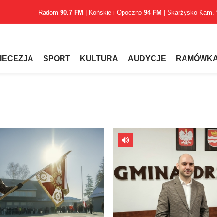
Radom
90.7 FM
| Końskie i Opoczno
94 FM
| Skarżysko Kam.
IECEZJA
SPORT
KULTURA
AUDYCJE
RAMÓWK