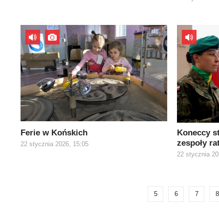
Ferie w Końskich
Koneccy st
zespoły r
22 stycznia 2026, 15:05
22 stycznia 20
5
6
7
8