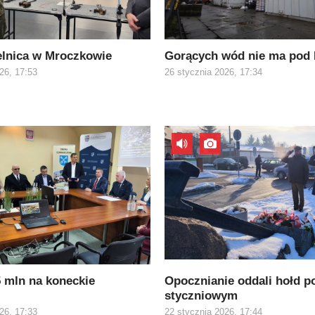
elnica w Mroczkowie
Gorących wód nie ma pod
26, 17:53
26 stycznia 2026, 17:34
5 mln na koneckie
Opocznianie oddali hołd 
styczniowym
26, 17:33
22 stycznia 2026, 17:44