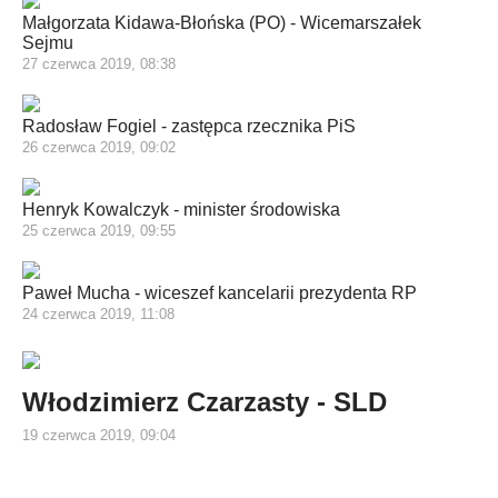
Małgorzata Kidawa-Błońska (PO) - Wicemarszałek
Sejmu
27 czerwca 2019, 08:38
Radosław Fogiel - zastępca rzecznika PiS
26 czerwca 2019, 09:02
Henryk Kowalczyk - minister środowiska
25 czerwca 2019, 09:55
Paweł Mucha - wiceszef kancelarii prezydenta RP
24 czerwca 2019, 11:08
Włodzimierz Czarzasty - SLD
19 czerwca 2019, 09:04