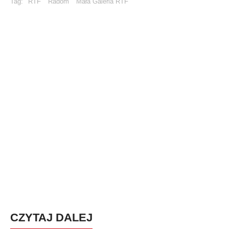
Tag:
RTF
Radom
Mała Galeria RTF
CZYTAJ DALEJ