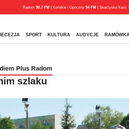
Radom
90.7 FM
| Końskie i Opoczno
94 FM
| Skarżysko Kam.
IECEZJA
SPORT
KULTURA
AUDYCJE
RAMÓWK
adiem Plus Radom
mim szlaku