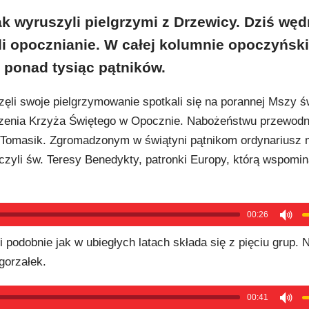
ak wyruszyli pielgrzymi z Drzewicy. Dziś wę
i opocznianie. W całej kolumnie opoczyński
u ponad tysiąc pątników.
ęli swoje pielgrzymowanie spotkali się na porannej Mszy św
zenia Krzyża Świętego w Opocznie. Nabożeństwu przewodn
 Tomasik. Zgromadzonym w świątyni pątnikom ordynariusz m
czyli św. Teresy Benedykty, patronki Europy, którą wspomin
00:26
podobnie jak w ubiegłych latach składa się z pięciu grup. 
gorzałek.
00:41