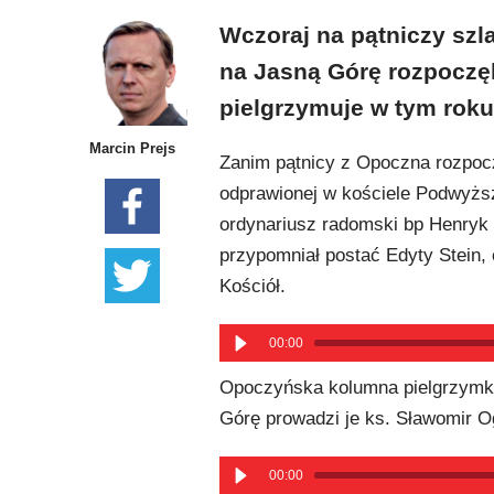
Wczoraj na pątniczy szl
na Jasną Górę rozpoczęl
pielgrzymuje w tym rok
Marcin Prejs
Zanim pątnicy z Opoczna rozpocz
odprawionej w kościele Podwyżs
ordynariusz radomski bp Henryk
przypomniał postać Edyty Stein, 
Kościół.
00:00
Opoczyńska kolumna pielgrzymki 
Górę prowadzi je ks. Sławomir O
00:00