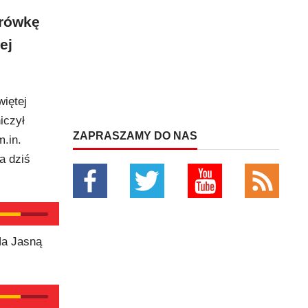
drówkę
ej
iętej
iczył
ZAPRASZAMY DO NAS
.in.
a dziś
Na Jasną