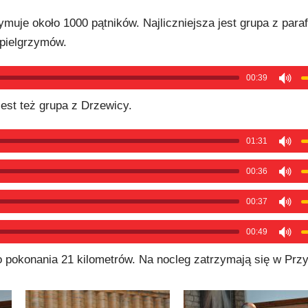
muje około 1000 pątników. Najliczniejsza jest grupa z parafi
 pielgrzymów.
00:39
jest też grupa z Drzewicy.
01:31
00:36
00:37
00:49
 pokonania 21 kilometrów. Na nocleg zatrzymają się w Przy