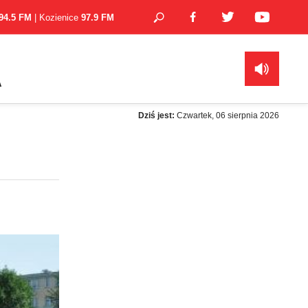
94.5 FM
| Kozienice
97.9 FM
A
Dziś jest:
Czwartek, 06 sierpnia 2026