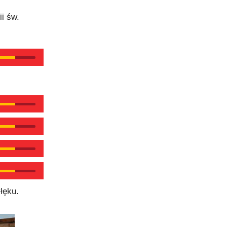
i św.
łęku.