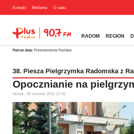
Kontakt
Reklama
O radiu
RADOM
REGION
D
Patron dnia:
Przemienienie Pańskie
38. Piesza Pielgrzymka Radomska z R
Opocznianie na pielgrzy
wtorek, 09 sierpnia 2016 13:45