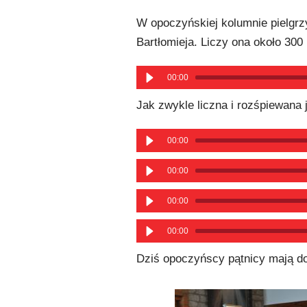
W opoczyńskiej kolumnie pielgrzy
Bartłomieja. Liczy ona około 300
00:00
Jak zwykle liczna i rozśpiewana 
00:00
00:00
00:00
00:00
Dziś opoczyńscy pątnicy mają do