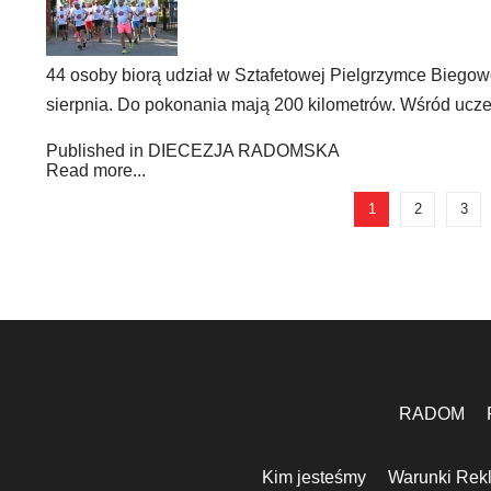
44 osoby biorą udział w Sztafetowej Pielgrzymce Biegow
sierpnia. Do pokonania mają 200 kilometrów. Wśród uczes
Published in
DIECEZJA RADOMSKA
Read more...
1
2
3
RADOM
Kim jesteśmy
Warunki Rek