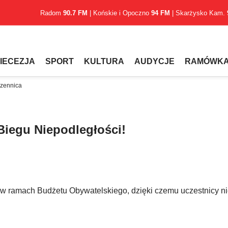
Radom
90.7 FM
| Końskie i Opoczno
94 FM
| Skarżysko Kam.
IECEZJA
SPORT
KULTURA
AUDYCJE
RAMÓWK
czennica
Biegu Niepodległości!
w ramach Budżetu Obywatelskiego, dzięki czemu uczestnicy ni