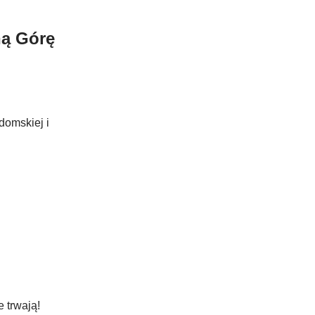
ną Górę
domskiej i
 trwają!