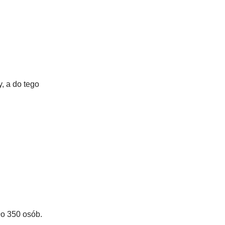
, a do tego
ło 350 osób.