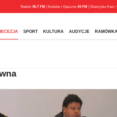
Radom
90.7 FM
| Końskie i Opoczno
94 FM
| Skarżysko Kam.
IECEZJA
SPORT
KULTURA
AUDYCJE
RAMÓWK
owna