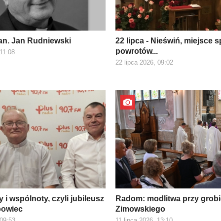
kan. Jan Rudniewski
22 lipca - Nieświń, miejsce s
powrotów...
 11:08
22 lipca 2026, 09:02
y i wspólnoty, czyli jubileusz
Radom: modlitwa przy grobi
bowiec
Zimowskiego
 09:53
11 lipca 2026, 13:10