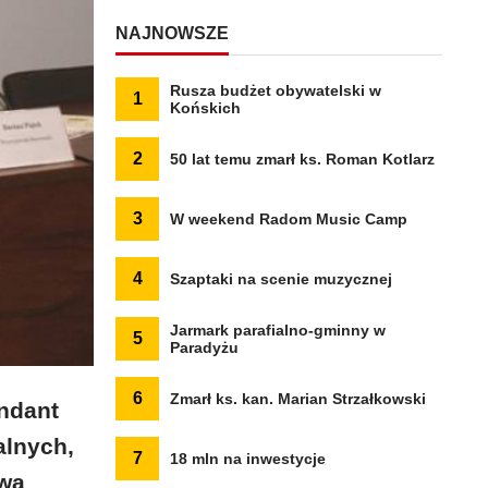
NAJNOWSZE
Rusza budżet obywatelski w
1
Końskich
2
50 lat temu zmarł ks. Roman Kotlarz
3
W weekend Radom Music Camp
4
Szaptaki na scenie muzycznej
Jarmark parafialno-gminny w
5
Paradyżu
6
Zmarł ks. kan. Marian Strzałkowski
ndant
alnych,
7
18 mln na inwestycje
twa