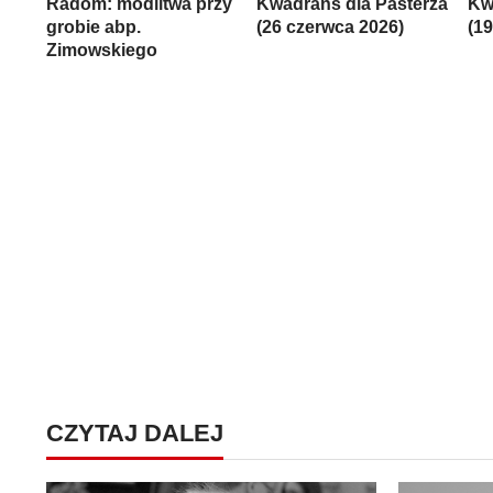
Radom: modlitwa przy
Kwadrans dla Pasterza
Kw
grobie abp.
(26 czerwca 2026)
(1
Zimowskiego
CZYTAJ DALEJ