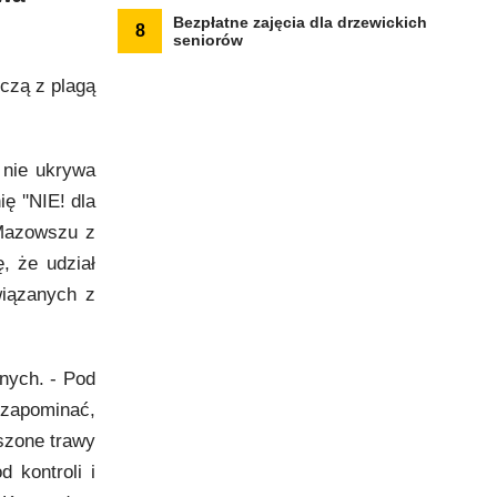
Bezpłatne zajęcia dla drzewickich
8
seniorów
czą z plagą
 nie ukrywa
 ''NIE! dla
 Mazowszu z
, że udział
wiązanych z
lnych. - Pod
 zapominać,
szone trawy
 kontroli i