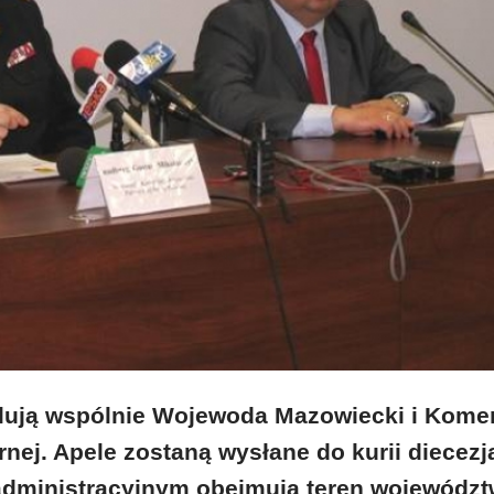
elują wspólnie Wojewoda Mazowiecki i Kome
nej. Apele zostaną wysłane do kurii diecezj
administracyjnym obejmują teren wojewódz