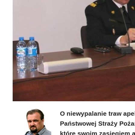
O niewypalanie traw ap
Państwowej Straży Pożar
które swoim zasięgiem 