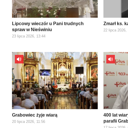
Lipcowy wieczór u Pani trudnych
Zmarł ks. 
spraw w Nieświniu
22 lipca 2026,
23 lipca 2026, 13:44
Grabowiec żyje wiarą
400 lat wiar
parafii Gra
20 lipca 2026, 11:56
17 lipca 2026,