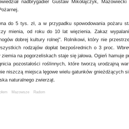
owiedział nadbrygadier Gustaw Mikołajczyk, Mazowieck
ożarnej.
na do 5 tys. zł, a w przypadku spowodowania pożaru s
czy mienia, od roku do 10 lat więzienia. Zakaz wypalani
gów dobrej kultury rolnej". Rolnikowi, który nie przestrz
wszystkich rodzajów dopłat bezpośrednich o 3 proc. Wbr
 ziemia na pogorzeliskach staje się jałowa. Ogień hamuje p
nicia pozostałości roślinnych, które tworzą urodzajną war
nie niszczą miejsca lęgowe wielu gatunków gnieżdżących si
ka naturalnego zwierząt.
iołem
Mazowsze
Radom