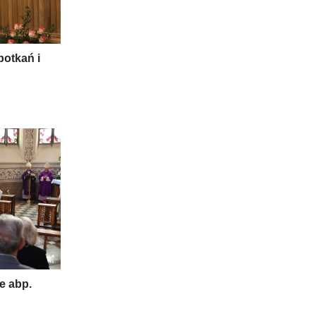
potkań i
e abp.