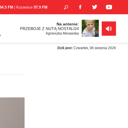
94.5 FM
| Kozienice
97.9 FM
Na antenie:
PRZEBOJE Z NUTĄ NOSTALGII
Agnieszka Morawska
A
Dziś jest:
Czwartek, 06 sierpnia 2026