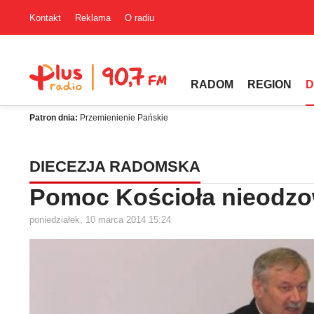
Kontakt
Reklama
O radiu
RADOM
REGION
D
Patron dnia:
Przemienienie Pańskie
DIECEZJA RADOMSKA
Pomoc Kościoła nieodz
poniedziałek, 10 marca 2014 15:24