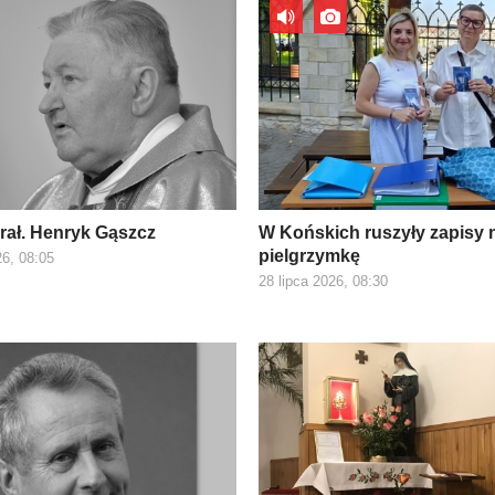
prał. Henryk Gąszcz
W Końskich ruszyły zapisy 
pielgrzymkę
26, 08:05
28 lipca 2026, 08:30