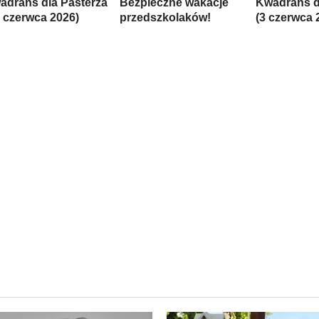
adrans dla Pasterza
Bezpieczne wakacje
Kwadrans d
9 czerwca 2026)
przedszkolaków!
(3 czerwca 