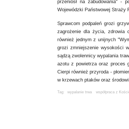
przeniósł na zabudowania" - p
Wojewódzki Państwowej Straży P
Sprawcom podpaleń grozi grzyw
zagrożenie dla życia, zdrowia 
również jednym z unijnych "Wymo
grozi zmniejszenie wysokości 
sądzą zwolennicy wypalania traw
azotu z powietrza oraz proces g
Cierpi również przyroda - płomie
w krzewach ptaków oraz środowis
Tag:
wypalanie trwa
współpraca z Kośc