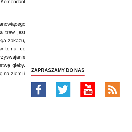
i Komendant
tanowiącego
a traw jest
ega zakazu,
ew temu, co
rzyswajanie
stwę gleby.
ZAPRASZAMY DO NAS
ę na ziemi i