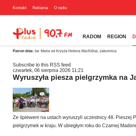
Kontakt
Reklama
O radiu
RADOM
REGION
D
Patron dnia:
św. Maria od Krzyża Helena MacKillop, zakonnica
Subscribe to this RSS feed
czwartek, 06 sierpnia 2026 11:21
Wyruszyła piesza pielgrzymka na J
Ze śpiewem na ustach wyruszyli uczestnicy 48. Pieszej 
pielgrzymek w kraju. W ubiegłym roku do Czarnej Mado