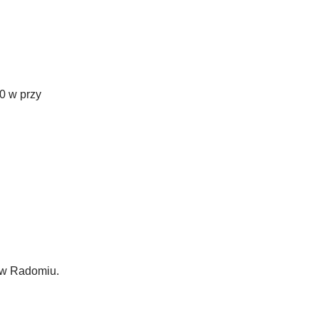
00 w przy
" w Radomiu.