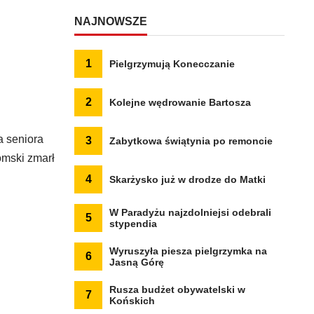
NAJNOWSZE
1
Pielgrzymują Konecczanie
2
Kolejne wędrowanie Bartosza
a seniora
3
Zabytkowa świątynia po remoncie
omski zmarł
4
Skarżysko już w drodze do Matki
W Paradyżu najzdolniejsi odebrali
5
stypendia
Wyruszyła piesza pielgrzymka na
6
Jasną Górę
Rusza budżet obywatelski w
7
Końskich