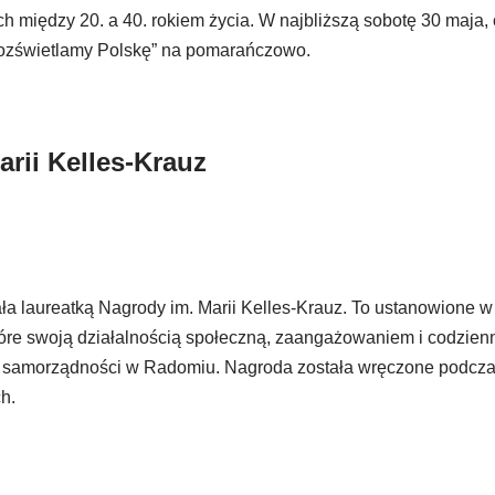
ch między 20. a 40. rokiem życia. W najbliższą sobotę 30 maja
Rozświetlamy Polskę” na pomarańczowo.
arii Kelles-Krauz
ła laureatką Nagrody im. Marii Kelles-Krauz. To ustanowione 
tóre swoją działalnością społeczną, zaangażowaniem i codzien
ę samorządności w Radomiu. Nagroda została wręczone podcza
h.