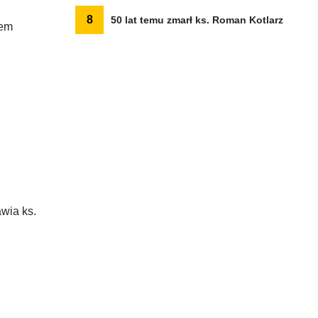
8
50 lat temu zmarł ks. Roman Kotlarz
iem
wia ks.