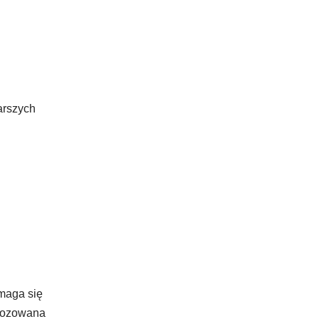
arszych
zmaga się
gnozowana