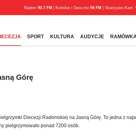
Radom
90.7 FM
| Końskie i Opoczno
94 FM
| Skarżysko Kam.
IECEZJA
SPORT
KULTURA
AUDYCJE
RAMÓWK
asną Górę
Pielgrzymki Diecezji Radomskiej na Jasną Górę. To jedna z naj
nny pielgrzymowało ponad 7200 osób.