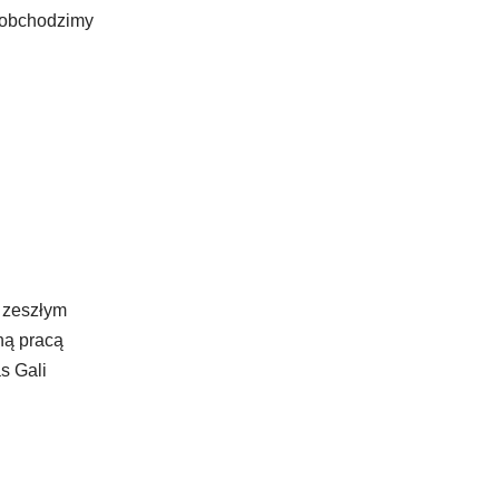
, obchodzimy
w zeszłym
ną pracą
s Gali