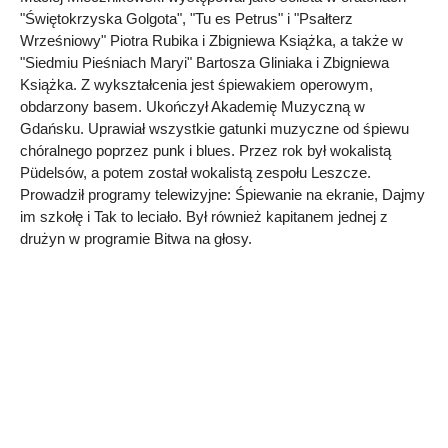
"Świętokrzyska Golgota", "Tu es Petrus" i "Psałterz
Wrześniowy" Piotra Rubika i Zbigniewa Książka, a także w
"Siedmiu Pieśniach Maryi" Bartosza Gliniaka i Zbigniewa
Książka. Z wykształcenia jest śpiewakiem operowym,
obdarzony basem. Ukończył Akademię Muzyczną w
Gdańsku. Uprawiał wszystkie gatunki muzyczne od śpiewu
chóralnego poprzez punk i blues. Przez rok był wokalistą
Püdelsów, a potem został wokalistą zespołu Leszcze.
Prowadził programy telewizyjne: Śpiewanie na ekranie, Dajmy
im szkołę i Tak to leciało. Był również kapitanem jednej z
drużyn w programie Bitwa na głosy.