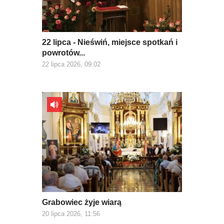
22 lipca - Nieświń, miejsce spotkań i
powrotów...
22 lipca 2026, 09:02
Grabowiec żyje wiarą
20 lipca 2026, 11:56