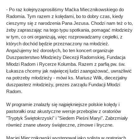
- Po raz kolejnyzaprosiliśmy Maćka Miecznikowskiego do
Radomia. Tym razem z kolędami, bo to dobry czas, kiedy
cieszymy się z narodzenia Pana Jezusa. Chodzi nam też o to,
żeby zapraszając na tego typu spotkania, pomagać młodzieży
w tym, co oni organizują, więc rozprowadzamy cegiełki, z
których dochód będzie przeznaczony na młodzież.
Angażujemy też dorosłych, bo ten koncert organizuje
Duszpasterstwo Młodzieży Diecezji Radomskiej, Fundacja
Młodzi Radom i Rycerze Kolumba. Razem z parfią pw. św.
Łukasza chcemy jak najwięcej ludzi zaangażować, uwrażliwić
na potrzeby młodzieży - mówi ks. Mariusz Wilk, diecezjalny
duszpasterz młodzieży, prezes zarządu Fundacji Młodzi
Radom.
W programie znalazły się najpiękniejsze polskie kolędy i
pastorałki oraz akustyczne wersje przebojów z oratoriów
"Tryptyk Świętokrzyski" i "Siedem Pieśni Maryi". Zabrzmiały
również znane utwory świąteczne, zimowe i liryczne.
Maciej Miecznikowski występował jako solista w oratoriach