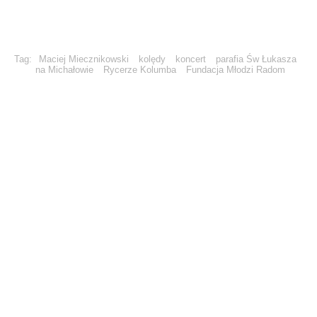
Tag:
Maciej Miecznikowski
kolędy
koncert
parafia Św Łukasza
na Michałowie
Rycerze Kolumba
Fundacja Młodzi Radom