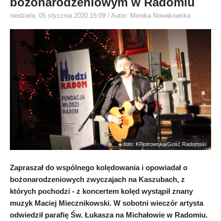
bożonarodzeniowym w Radomiu
niedziela, 05 stycznia 2020 15:09
/ Autor: Monika Nowakowska
foto: KPiotrowska/Gość Radomski
Zapraszał do wspólnego kolędowania i opowiadał o
bożonarodzeniowych zwyczajach na Kaszubach, z
których pochodzi - z koncertem kolęd wystąpił znany
muzyk Maciej Miecznikowski. W sobotni wieczór artysta
odwiedził parafię Św. Łukasza na Michałowie w Radomiu.