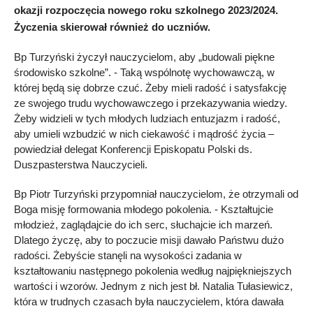
okazji rozpoczęcia nowego roku szkolnego 2023/2024.
Życzenia skierował również do uczniów.
Bp Turzyński życzył nauczycielom, aby „budowali piękne
środowisko szkolne”. - Taką wspólnotę wychowawczą, w
której będą się dobrze czuć. Żeby mieli radość i satysfakcję
ze swojego trudu wychowawczego i przekazywania wiedzy.
Żeby widzieli w tych młodych ludziach entuzjazm i radość,
aby umieli wzbudzić w nich ciekawość i mądrość życia –
powiedział delegat Konferencji Episkopatu Polski ds.
Duszpasterstwa Nauczycieli.
Bp Piotr Turzyński przypomniał nauczycielom, że otrzymali od
Boga misję formowania młodego pokolenia. - Kształtujcie
młodzież, zaglądajcie do ich serc, słuchajcie ich marzeń.
Dlatego życzę, aby to poczucie misji dawało Państwu dużo
radości. Żebyście stanęli na wysokości zadania w
kształtowaniu następnego pokolenia według najpiękniejszych
wartości i wzorów. Jednym z nich jest bł. Natalia Tułasiewicz,
która w trudnych czasach była nauczycielem, która dawała