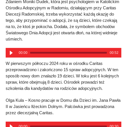
Zdaniem Moniki Dudek, która jest psychologiem w Katolickim
Ośrodku Adopcyjnym w Radomiu, działającym przy Caritas
Diecezji Radomskiej, trzeba wykorzystać każdą okazję do
tego, aby przypominać o adopcji, że są dzieci, które czekają
na to, że ktoś je pokocha. Dodała, że symbolem obchodów
Światowego Dnia Adopcji jest otwarta dłoń, na której widnieje
uśmiech.
00:00
00:52
W pierwszym półroczu 2024 roku w ośrodku Caritas
przeprowadzono i zakończono 15 spraw adopcyjnych. W ten
sposób nowy dom znalazło 19 dzieci. W toku jest 6 kolejnych
spraw, które obejmują 8 dzieci. Ośrodek prowadzi też
szkolenia dla kandydatów na rodziców adopcyjnych.
Olga Kula – Kosno pracuje w Domu dla Dzieci im. Jana Pawła
II w Jasieńcu Iłżeckim Dolnym. Palcówka jest prowadzona
przez diecezjalną Caritas.
00:00
00:30