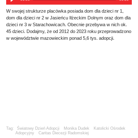
W swojej strukturze placówka posiada dom dla dzieci nr 1,
dom dla dzieci nr 2 w Jasieńcu Iłżeckim Dolnym oraz dom dla
dzieci nr 3 w Starachowicach. Obecnie przebywa w nich ok.
45 dzieci. Dodajmy, że od 2012 do 2023 roku przeprowadzono
w województwie mazowieckim ponad 5,6 tys. adopcji.
Tag:
Światowy Dzień Adopcji
Monika Dudek
Katolicki Ośrodek
Adopcyjny
Caritas Diecezji Radomskiej