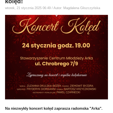
kolęd!
wtorek, 21 stycznia 2025 06:49
/ Autor: Magdalena Gliszczyńska
Na niezwykły koncert kolęd zaprasza radomska "Arka".