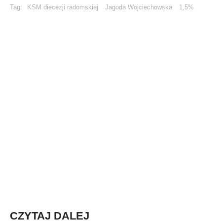
Tag:
KSM diecezji radomskiej
Jagoda Wojciechowska
1,5%
CZYTAJ DALEJ