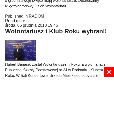
5 grudnia swoje święto mają wolontariusze. Obchodzimy
Międzynarodowy Dzień Wolontariatu.
Published in
RADOM
Read more...
środa, 05 grudnia 2018 19:45
Wolontariusz i Klub Roku wybrani!
Hubert Banasik został Wolontariuszem Roku, a wolontariat z
Publicznej Szkoły Podstawowej nr 34 w Radomiu - Klubem
Roku. W Sali Koncertowej Urzędu Miejskiego odbyła się
coroczna gala z okazji Międzynarodowego Dnia
Wolontariusza.
Published in
RADOM
Read more...