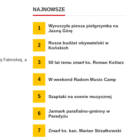
NAJNOWSZE
Wyruszyła piesza pielgrzymka na
1
Jasną Górę
Rusza budżet obywatelski w
2
Końskich
j Fatimskiej, a
3
50 lat temu zmarł ks. Roman Kotlarz
4
W weekend Radom Music Camp
5
Szaptaki na scenie muzycznej
Jarmark parafialno-gminny w
6
Paradyżu
7
Zmarł ks. kan. Marian Strzałkowski