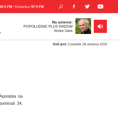
94.5 FM
| Kozienice
97.9 FM
Na antenie:
POPOŁUDNIE PLUS RADOM
Wojtek Sałek
A
Dziś jest:
Czwartek, 06 sierpnia 2026
Apostoła na
pominali 34.