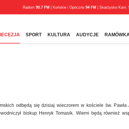
Radom
90.7 FM
| Końskie i Opoczno
94 FM
| Skarżysko Kam.
IECEZJA
SPORT
KULTURA
AUDYCJE
RAMÓWK
mskich odbędą się dzisiaj wieczorem w kościele św. Pawła 
zewodniczył biskup Henryk Tomasik. Wierni będą również ws