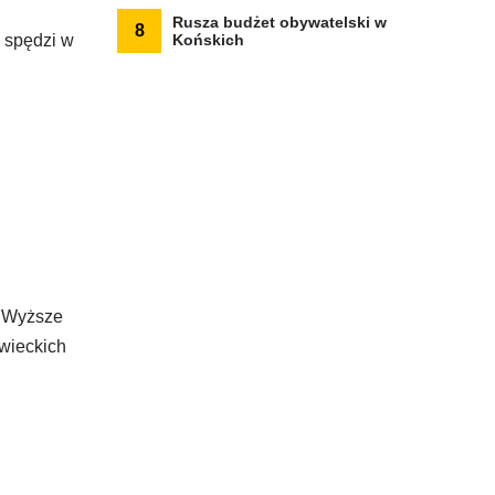
Rusza budżet obywatelski w
8
 spędzi w
Końskich
z Wyższe
wieckich