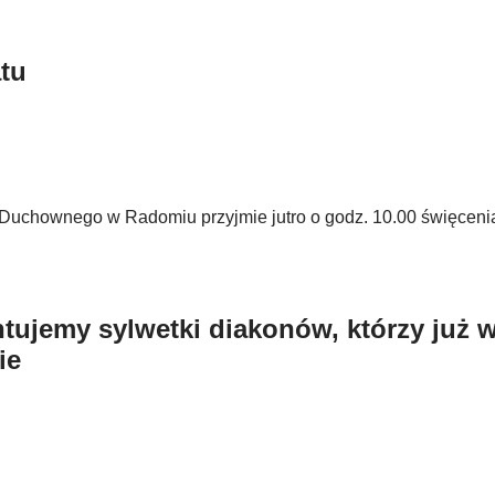
atu
uchownego w Radomiu przyjmie jutro o godz. 10.00 święcenia
ntujemy sylwetki diakonów, którzy już 
ie