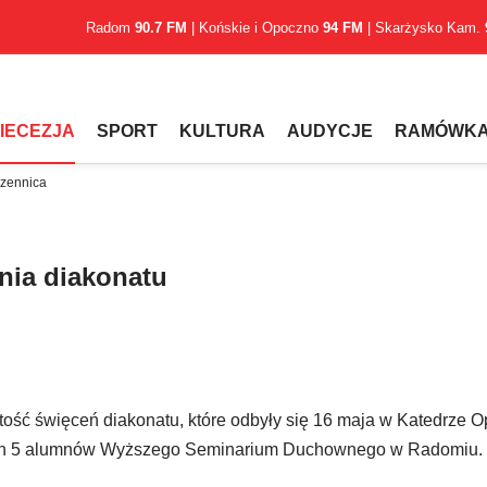
Radom
90.7 FM
| Końskie i Opoczno
94 FM
| Skarżysko Kam.
IECEZJA
SPORT
KULTURA
AUDYCJE
RAMÓWK
czennica
nia diakonatu
ość święceń diakonatu, które odbyły się 16 maja w Katedrze O
nich 5 alumnów Wyższego Seminarium Duchownego w Radomiu.