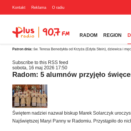
Kontakt
Reklama
O radiu
RADOM
REGION
D
Patron dnia:
św. Teresa Benedykta od Krzyża (Edyta Stein), dziewica i mę
Subscribe to this RSS feed
sobota, 16 maj 2026 17:50
Radom: 5 alumnów przyjęło święce
Świętem nadziei nazwał biskup Marek Solarczyk uroczyst
Najświętszej Maryi Panny w Radomiu. Przystąpiło do 