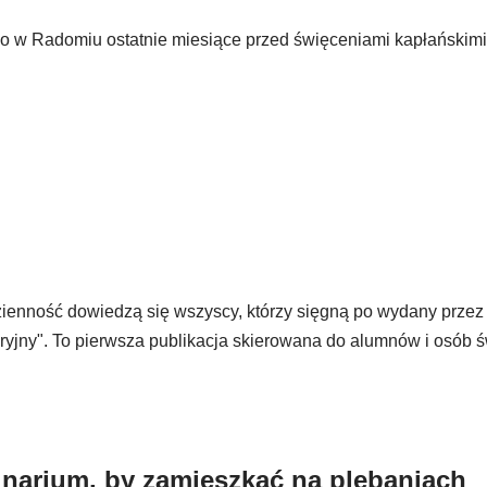
w Radomiu ostatnie miesiące przed święceniami kapłańskimi
dzienność dowiedzą się wszyscy, którzy sięgną po wydany prze
ny". To pierwsza publikacja skierowana do alumnów i osób ś
narium, by zamieszkać na plebaniach