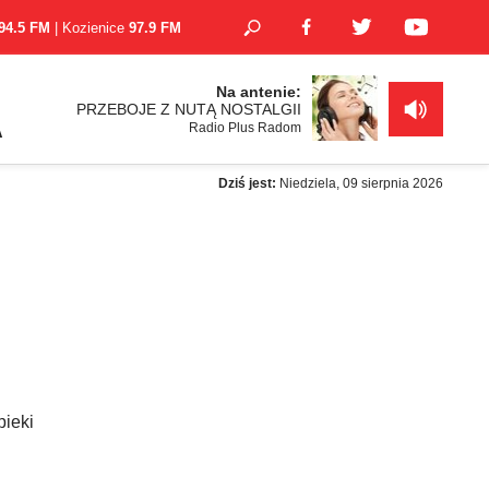
94.5 FM
| Kozienice
97.9 FM
Na antenie:
PRZEBOJE Z NUTĄ NOSTALGII
Radio Plus Radom
A
Dziś jest:
Niedziela, 09 sierpnia 2026
pieki