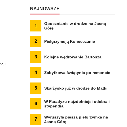
NAJNOWSZE
Opocznianie w drodze na Jasną
1
Górę
2
Pielgrzymują Konecczanie
3
Kolejne wędrowanie Bartosza
zji
4
Zabytkowa świątynia po remoncie
5
Skarżysko już w drodze do Matki
W Paradyżu najzdolniejsi odebrali
6
stypendia
Wyruszyła piesza pielgrzymka na
7
Jasną Górę