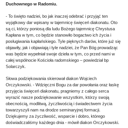
Duchownego w Radomiu.
- To święto nadziei, bo jak inaczej odebrać i przyjąć ten
wyjątkowy dar wpisany w tajemnicę święceń diakonatu. Oto
są ci, którzy poniosą dla ludu Bożego tajemnicę Chrystusa
Kapłana w tym, co będzie stanowiło bogactwo ich życia i
posługiwania kapłańskiego. Tyle pięknych darów, które już się
objawiły, jak i objawiają i tyle nadziei, że Pan Bóg prowadząc
was będzie wypełniał swoje dzieła w tym, co przed nami w
całej wspólnocie Kościoła radomskiego – powiedział bp
Solarczyk.
Słowa podziękowania skierował diakon Wojciech
Orczykowski. - Wdzięczni Bogu za dar powołania oraz łaskę
przyjęcia święceń diakonatu, pragniemy z całego serca
wyrazić nasze podziękowanie wszystkim, którzy swoją
obecnością, modlitwą, życzliwością i świadectwem życia
towarzyszyli nam na drodze seminaryjnej formacji.
Dziękujemy za życzliwość, wsparcie i dobro, którego
doświadczaliśmy każdego dnia - mówił diakon Orczykowski.