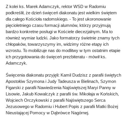
Z kolei ks. Marek Adamczyk, rektor WSD w Radomiu
podkreślił, że dzień święceń diakonatu jest wielkim świętem
dla całego Kościoła radomskiego. - To jest ukoronowanie
pięcioletniego czasu formacji alumnów, którzy przyjmują
bardzo konkretne posługi w Kościele diecezjalnym. Ma to
również wymiar ludzki. Jako formatorzy świetnie znamy tych
chłopaków, towarzyszymy im, widzimy różne etapy ich
wzrostu. To mobilizuje nas do modlitwy w tym ostatnim etapie
ich przygotowania do święceń prezbiteratu - mówił ks.
Adamczyk.
Święcenia diakonatu przyjęli: Kamil Dudzisz z parafii świętych
Apostołów Szymona i Judy Tadeusza w Bielinach, Szymon
Figarski z parafii Nawiedzenia Najświętszej Maryi Panny w
Lisowie, Jakub Kowalczyk z parafii św. Mikołaja w Końskich,
Wojciech Orczykowski z parafii Najświętszego Serca
Jezusowego w Radomiu i Hubert Popis z parafii Matki Bożej
Nieustającej Pomocy w Dąbrówce Nagórnej.