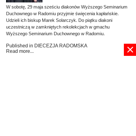
W sobotę, 29 maja sześciu diakonów Wyższego Seminarium
Duchownego w Radomiu przyjmie święcenia kapłańskie.
Udzieli ich biskup Marek Solarczyk. Do piątku diakoni
uczestniczą w zamkniętych rekolekcjach w gmachu
Wyższego Seminarium Duchownego w Radomiu.
Published in
DIECEZJA RADOMSKA
Read more...
1
2
3
4
5
6
7
8
9
10
Strona 5 z 22
© 2024 radioplus.com.pl Wszelkie prawa zastrzeżone