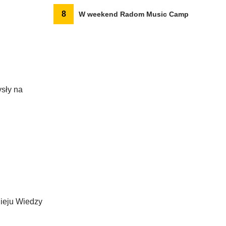
8
W weekend Radom Music Camp
sły na
nieju Wiedzy