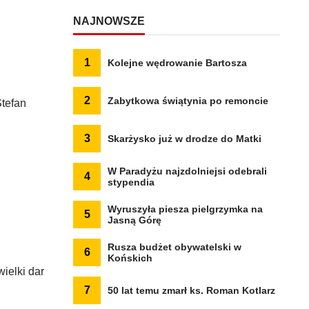
NAJNOWSZE
1
Kolejne wędrowanie Bartosza
2
Zabytkowa świątynia po remoncie
tefan
3
Skarżysko już w drodze do Matki
W Paradyżu najzdolniejsi odebrali
4
stypendia
Wyruszyła piesza pielgrzymka na
5
Jasną Górę
Rusza budżet obywatelski w
6
Końskich
ielki dar
7
50 lat temu zmarł ks. Roman Kotlarz