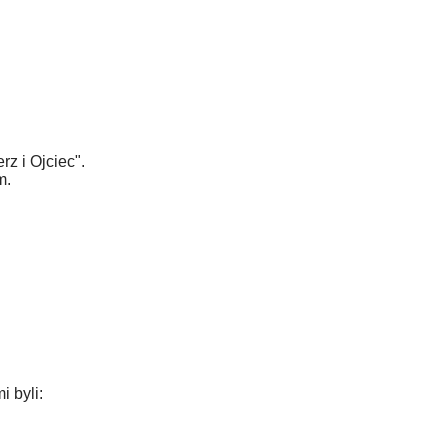
z i Ojciec".
m.
 byli: