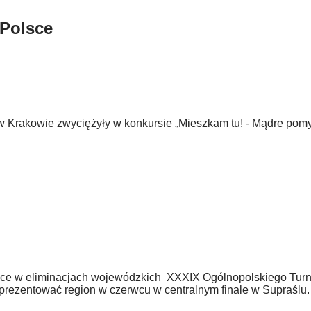
 Polsce
w Krakowie zwyciężyły w konkursie „Mieszkam tu! - Mądre pomy
jsce w eliminacjach wojewódzkich XXXIX Ogólnopolskiego Tur
eprezentować region w czerwcu w centralnym finale w Supraślu.