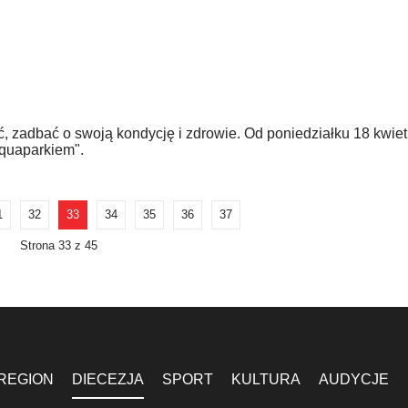
ć, zadbać o swoją kondycję i zdrowie. Od poniedziałku 18 kwiet
quaparkiem".
1
32
33
34
35
36
37
Strona 33 z 45
REGION
DIECEZJA
SPORT
KULTURA
AUDYCJE