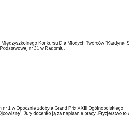
m
 V Międzyszkolnego Konkursu Dla Młodych Twórców "Kardynał S
e Podstawowej nr 31 w Radomiu.
nr 1 w Opocznie zdobyła Grand Prix XXIII Ogólnopolskiego
iznę”. Jury doceniło ją za napisanie pracy „Fryzjerstwo to w