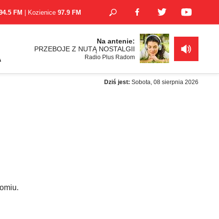
94.5 FM
| Kozienice
97.9 FM
Na antenie:
PRZEBOJE Z NUTĄ NOSTALGII
Radio Plus Radom
A
Dziś jest:
Sobota, 08 sierpnia 2026
domiu.