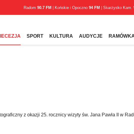
Radom
90.7 FM
| Końskie i Opoczno
94 FM
| Skarżysko Kam.
IECEZJA
SPORT
KULTURA
AUDYCJE
RAMÓWK
tograficzny z okazji 25. rocznicy wizyty św. Jana Pawła II w Ra