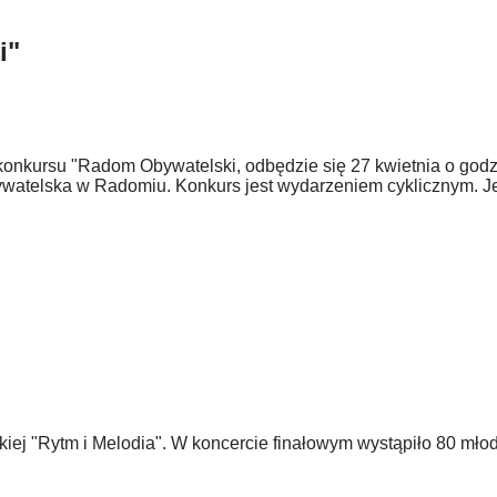
i"
konkursu "Radom Obywatelski, odbędzie się 27 kwietnia o god
bywatelska w Radomiu. Konkurs jest wydarzeniem cyklicznym. 
kiej "Rytm i Melodia". W koncercie finałowym wystąpiło 80 mło