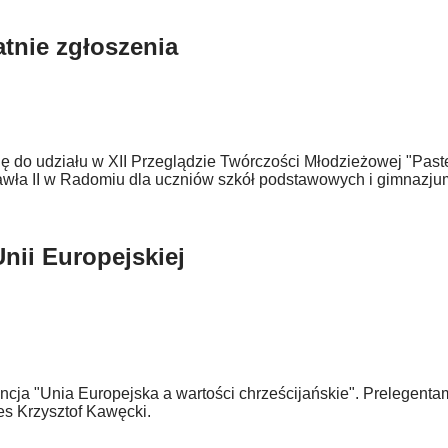
atnie zgłoszenia
ę do udziału w XII Przeglądzie Twórczości Młodzieżowej "Paster
Pawła II w Radomiu dla uczniów szkół podstawowych i gimnazju
nii Europejskiej
cja "Unia Europejska a wartości chrześcijańskie". Prelegentami
es Krzysztof Kawęcki.