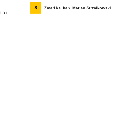
8
Zmarł ks. kan. Marian Strzałkowski
ia i