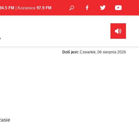
94.5 FM
| Kozienice
97.9 FM
A
Dziś jest:
Czwartek, 06 sierpnia 2026
zasie