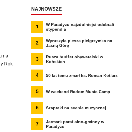
NAJNOWSZE
W Paradyżu najzdolniejsi odebrali
1
stypendia
Wyruszyła piesza pielgrzymka na
2
Jasną Górę
u na
Rusza budżet obywatelski w
3
Końskich
ny Rok
4
50 lat temu zmarł ks. Roman Kotlarz
5
W weekend Radom Music Camp
6
Szaptaki na scenie muzycznej
Jarmark parafialno-gminny w
7
Paradyżu