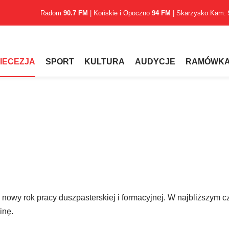
Radom
90.7 FM
| Końskie i Opoczno
94 FM
| Skarżysko Kam.
IECEZJA
SPORT
KULTURA
AUDYCJE
RAMÓWK
owy rok pracy duszpasterskiej i formacyjnej. W najbliższym c
inę.