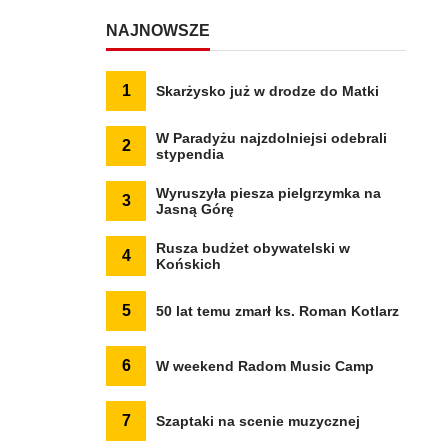
NAJNOWSZE
1
Skarżysko już w drodze do Matki
W Paradyżu najzdolniejsi odebrali
2
stypendia
Wyruszyła piesza pielgrzymka na
3
Jasną Górę
Rusza budżet obywatelski w
4
Końskich
5
50 lat temu zmarł ks. Roman Kotlarz
6
W weekend Radom Music Camp
7
Szaptaki na scenie muzycznej