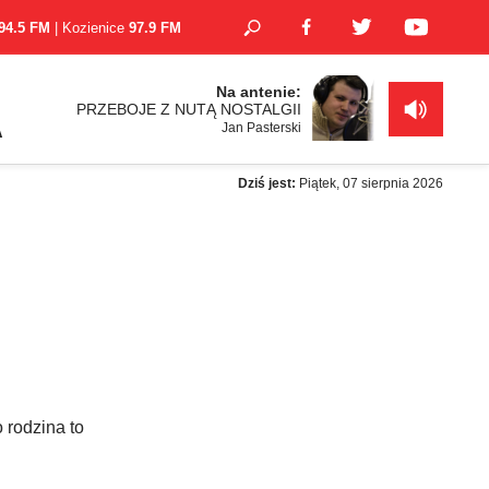
94.5 FM
| Kozienice
97.9 FM
Na antenie:
PRZEBOJE Z NUTĄ NOSTALGII
Jan Pasterski
A
Dziś jest:
Piątek, 07 sierpnia 2026
 rodzina to