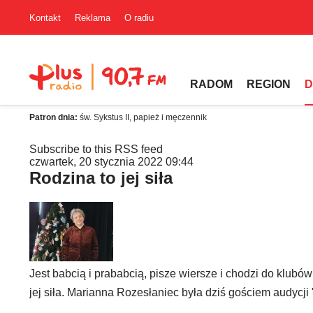
Kontakt
Reklama
O radiu
RADOM
REGION
D
Patron dnia:
św. Sykstus II, papież i męczennik
Subscribe to this RSS feed
czwartek, 20 stycznia 2022 09:44
Rodzina to jej siła
Jest babcią i prababcią, pisze wiersze i chodzi do klubów
jej siła. Marianna Rozesłaniec była dziś gościem audycji