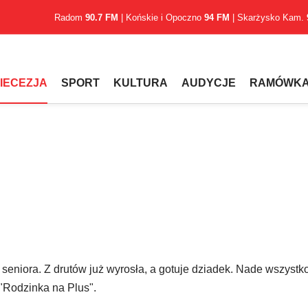
Radom
90.7 FM
| Końskie i Opoczno
94 FM
| Skarżysko Kam.
IECEZJA
SPORT
KULTURA
AUDYCJE
RAMÓWK
 seniora. Z drutów już wyrosła, a gotuje dziadek. Nade wszystko
 "Rodzinka na Plus".