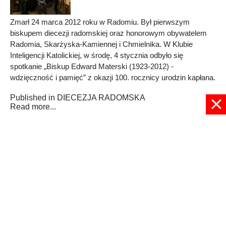
Zmarł 24 marca 2012 roku w Radomiu. Był pierwszym
biskupem diecezji radomskiej oraz honorowym obywatelem
Radomia, Skarżyska-Kamiennej i Chmielnika. W Klubie
Inteligencji Katolickiej, w środę, 4 stycznia odbyło się
spotkanie „Biskup Edward Materski (1923-2012) -
wdzięczność i pamięć” z okazji 100. rocznicy urodzin kapłana.
Published in
DIECEZJA RADOMSKA
Read more...
1
2
3
4
5
6
7
8
9
10
Strona 1 z 12
© 2024 radioplus.com.pl Wszelkie prawa zastrzeżone