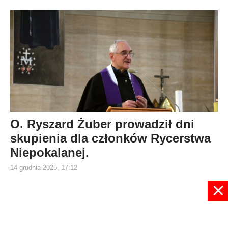
O. Ryszard Żuber prowadził dni
skupienia dla członków Rycerstwa
Niepokalanej.
14 grudnia 2025, 17:12
6
7
8
9
10
11
12
13
14