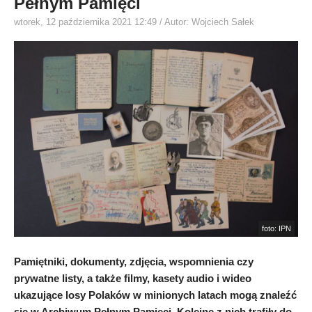
Pełnym Pamięci
wtorek, 12 października 2021 12:49
/ Autor: Wojciech Sałek
foto: IPN
Pamiętniki, dokumenty, zdjęcia, wspomnienia czy
prywatne listy, a także filmy, kasety audio i wideo
ukazujące losy Polaków w minionych latach mogą znaleźć
się w Archiwum Pełnym Pamięci. Kolejne z nich trafiły do