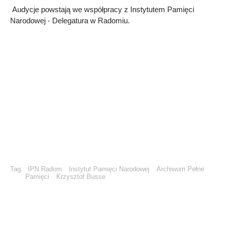
Audycje powstają we współpracy z Instytutem Pamięci
Narodowej - Delegatura w Radomiu.
Tag:
IPN Radom
Instytut Pamięci Narodowej
Archiwum Pełne
Pamięci
Krzysztof Busse