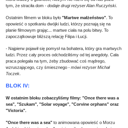
tym, że straciła dom -
dodaje drugi reżyser Alan Ruczyński
.
Ostatnim filmem w bloku było
"Martwe małżeństwo"
. To
opowieść o spotkaniu dwójki ludzi, którzy poznają się na
planie filmowym grając... martwe ciała na polu bitwy. To
zapoczątkowuje bliższą relację Filipa i Łucji.
- Najpierw pojawił się pomysł na bohatera, który gra martwych
ludzi. Przez cały proces odchodziliśmy od tej anegdoty. Cała
praca polegała na tym, żeby zbudować coś mądrego,
wzruszającego, czy śmiesznego -
mówi reżyser Michał
Toczek
.
BLOK IV:
W ostatnim bloku zobaczyliśmy filmy: "Once there was a
sea", "Szukam", "Solar voyage", "Corvine orphans" oraz
"Victoria".
"Once there was a sea"
to animowana opowieść o Morzu