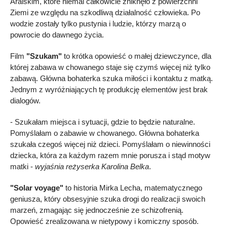
Aralskim, które niemal całkowicie zniknęło z powierzchni
Ziemi ze względu na szkodliwą działalność człowieka. Po
wodzie zostały tylko pustynia i ludzie, którzy marzą o
powrocie do dawnego życia.
Film
"Szukam"
to krótka opowieść o małej dziewczynce, dla
której zabawa w chowanego staje się czymś więcej niż tylko
zabawą. Główna bohaterka szuka miłości i kontaktu z matką.
Jednym z wyróżniających tę produkcję elementów jest brak
dialogów.
- Szukałam miejsca i sytuacji, gdzie to będzie naturalne.
Pomyślałam o zabawie w chowanego. Główna bohaterka
szukała czegoś więcej niż dzieci. Pomyślałam o niewinności
dziecka, która za każdym razem mnie porusza i stąd motyw
matki -
wyjaśnia reżyserka Karolina Belka
.
"Solar voyage"
to historia Mirka Lecha, matematycznego
geniusza, który obsesyjnie szuka drogi do realizacji swoich
marzeń, zmagając się jednocześnie ze schizofrenią.
Opowieść zrealizowana w nietypowy i komiczny sposób.