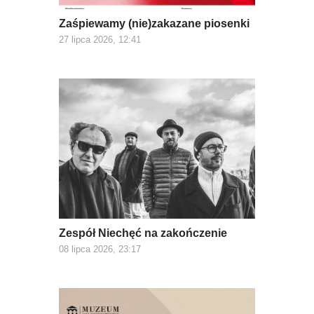
Zaśpiewamy (nie)zakazane piosenki
27 lipca 2026, 12:41
Zespół Niechęć na zakończenie
08 lipca 2026, 23:17