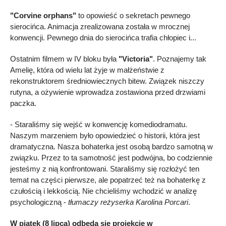
"Corvine orphans"
to opowieść o sekretach pewnego
sierocińca. Animacja zrealizowana została w mrocznej
konwencji. Pewnego dnia do sierocińca trafia chłopiec i...
Ostatnim filmem w IV bloku była
"Victoria"
. Poznajemy tak
Amelię, która od wielu lat żyje w małżeństwie z
rekonstruktorem średniowiecznych bitew. Związek niszczy
rutyna, a ożywienie wprowadza zostawiona przed drzwiami
paczka.
- Staraliśmy się wejść w konwencję komediodramatu.
Naszym marzeniem było opowiedzieć o historii, która jest
dramatyczna. Nasza bohaterka jest osobą bardzo samotną w
związku. Przez to ta samotność jest podwójna, bo codziennie
jesteśmy z nią konfrontowani. Staraliśmy się rozłożyć ten
temat na części pierwsze, ale popatrzeć też na bohaterkę z
czułością i lekkością. Nie chcieliśmy wchodzić w analizę
psychologiczną -
tłumaczy reżyserka Karolina Porcari
.
W piątek (8 lipca) odbędą się projekcje w