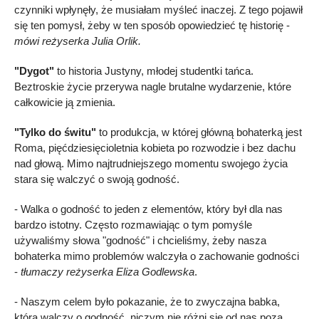
czynniki wpłynęły, że musiałam myśleć inaczej. Z tego pojawił
się ten pomysł, żeby w ten sposób opowiedzieć tę historię -
mówi reżyserka Julia Orlik.
"Dygot"
to historia Justyny, młodej studentki tańca.
Beztroskie życie przerywa nagle brutalne wydarzenie, które
całkowicie ją zmienia.
"Tylko do świtu"
to produkcja, w której główną bohaterką jest
Roma, pięćdziesięcioletnia kobieta po rozwodzie i bez dachu
nad głową. Mimo najtrudniejszego momentu swojego życia
stara się walczyć o swoją godność.
- Walka o godność to jeden z elementów, który był dla nas
bardzo istotny. Często rozmawiając o tym pomyśle
używaliśmy słowa "godność" i chcieliśmy, żeby nasza
bohaterka mimo problemów walczyła o zachowanie godności
-
tłumaczy reżyserka Eliza Godlewska
.
- Naszym celem było pokazanie, że to zwyczajna babka,
która walczy o godność, niczym nie różni się od nas poza