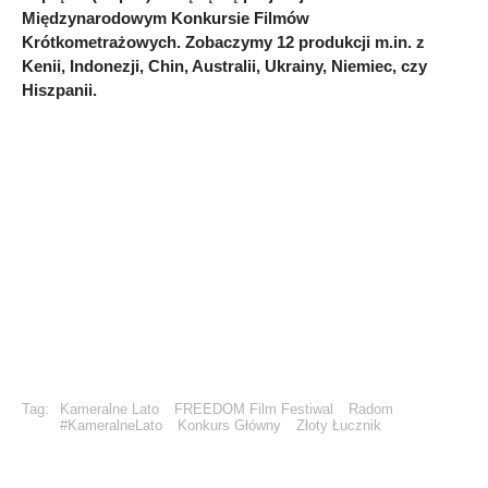
Międzynarodowym Konkursie Filmów
Krótkometrażowych. Zobaczymy 12 produkcji m.in. z
Kenii, Indonezji, Chin, Australii, Ukrainy, Niemiec, czy
Hiszpanii.
Tag:
Kameralne Lato
FREEDOM Film Festiwal
Radom
#KameralneLato
Konkurs Główny
Złoty Łucznik