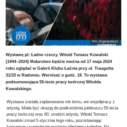
foto: Organizatorzy
Wystawę pt: Ładne rzeczy. Witold Tomasz Kowalski
(1944–2024) Malarstwo będzie można od 17 maja 2024
roku oglądać w Galerii Klubu Łaźnia przy ul. Traugutta
31/33 w Radomiu. Wernisaż o godz. 18. To wystawa
podsumowująca 55-lecie pracy twórczej Witolda
Kowalskiego.
Wystawa została zaplanowana rok temu, we współpracy z
artystą. Miała być okazją do podkreślenia jubileuszu 55-lecia
pracy twórczej oraz 80. urodzin artysty. Witold Tomasz
Kowalski zmarł 5 stycznia tego roku, pozostawiając
koncepcję i sugestię tej wystawy bliskiemu koledze. Na