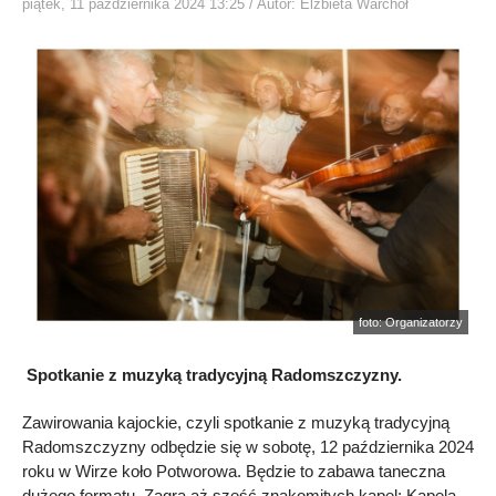
piątek, 11 października 2024 13:25
/ Autor: Elżbieta Warchoł
foto: Organizatorzy
Spotkanie z muzyką tradycyjną Radomszczyzny.
Zawirowania kajockie, czyli spotkanie z muzyką tradycyjną
Radomszczyzny odbędzie się w sobotę, 12 października 2024
roku w Wirze koło Potworowa. Będzie to zabawa taneczna
dużego formatu. Zagra aż sześć znakomitych kapel: Kapela