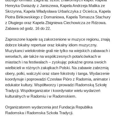
Henryka Gwiazdy z Janiszewa, Kapela Andrzeja Malika ze
Skrzynna, Kapela Władysława Urbańczyka z Ocieśca, Kapela
Piotra Bińkowskiego z Domaniowa, Kapela Tomasza Stachury
z Długiego oraz Kapela Zbigniewa Ciechowicza ze Rdzowa.
Zabawa od godz. 16 do 22.
Zaproszone kapele są zakorzenione w muzyce regionu, znają
dobrze lokalny repertuar oraz lokalny idiom muzyczny.
Muzykanci wielokrotnie grali nie tylko na wiejskich zabawach i
weselach, ale także na współczesnych potańcówkach w
miastach i na festiwalach – zyskując pokaźne grona swoich
wielbicieli w różnych zakątkach Polski. Na zabawie zabrzmią
obery, polki, walczyki oraz stare fokstroty i tanga. Wydarzenie
koordynuje i poprowadzi Czesław Pióro z Radomia, animator i
edukator kultury. Współtworzy i prowadzi Radomską Szkołę
Tradycji. Współorganizator i koordynator wielu wydarzeń
kulturalnych w Radomiu i w Radomskiem.
Organizatorem wydarzenia jest Fundacja Republika
Radomska i Radomska Szkoła Tradycji.