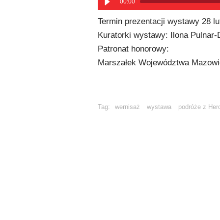
00:00
Termin prezentacji wystawy 28 lu
Kuratorki wystawy: Ilona Pulnar
Patronat honorowy:
Marszałek Województwa Mazowie
Tag:
wernisaż
wystawa
podróże z Her