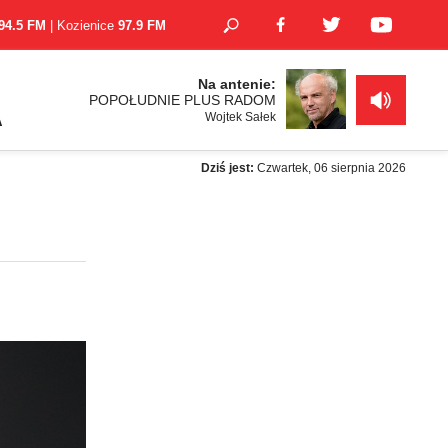
94.5 FM
| Kozienice
97.9 FM
Na antenie:
POPOŁUDNIE PLUS RADOM
Wojtek Sałek
A
Dziś jest:
Czwartek, 06 sierpnia 2026