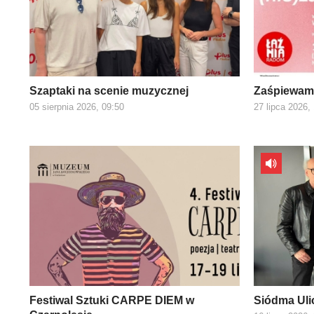
Szaptaki na scenie muzycznej
Zaśpiewamy
05 sierpnia 2026, 09:50
27 lipca 2026,
Festiwal Sztuki CARPE DIEM w
Siódma Uli