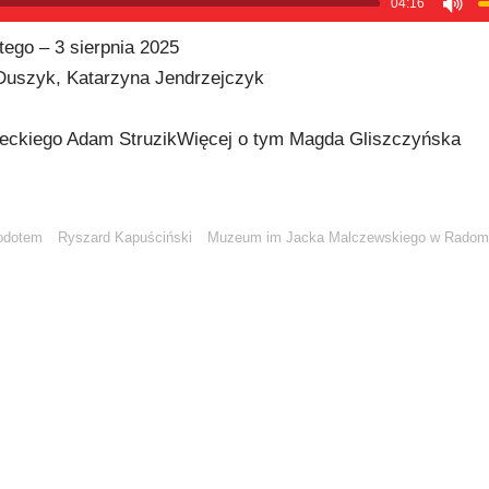
04:16
tego – 3 sierpnia 2025
-Duszyk, Katarzyna Jendrzejczyk
ckiego Adam StruzikWięcej o tym Magda Gliszczyńska
odotem
Ryszard Kapuściński
Muzeum im Jacka Malczewskiego w Radom