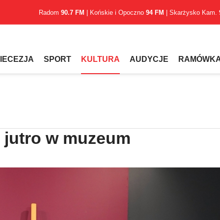
Radom
90.7 FM
| Końskie i Opoczno
94 FM
| Skarżysko Kam.
IECEZJA
SPORT
KULTURA
AUDYCJE
RAMÓWK
ż jutro w muzeum