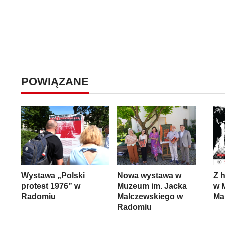
POWIĄZANE
Wystawa „Polski
Nowa wystawa w
Z h
protest 1976” w
Muzeum im. Jacka
w 
Radomiu
Malczewskiego w
Ma
Radomiu