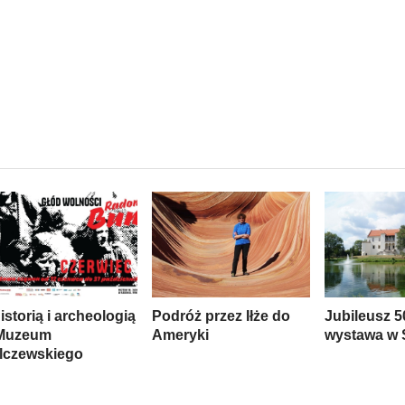
istorią i archeologią
Podróż przez Iłże do
Jubileusz 50
Muzeum
Ameryki
wystawa w 
lczewskiego