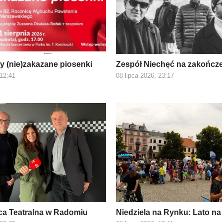
 (nie)zakazane piosenki
Zespół Niechęć na zakończ
 12:41
08 lipca 2026, 23:17
ca Teatralna w Radomiu
Niedziela na Rynku: Lato na