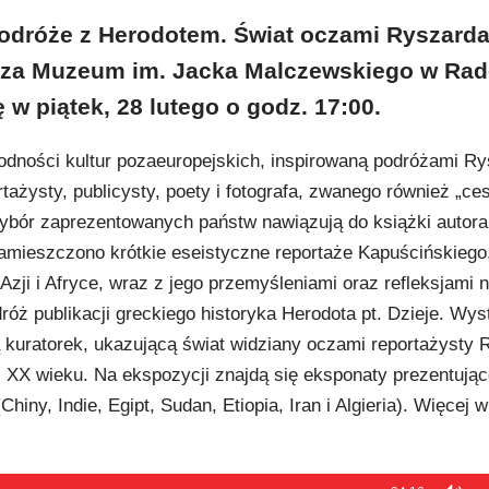
odróże z Herodotem. Świat oczami Ryszard
sza Muzeum im. Jacka Malczewskiego w Rad
w piątek, 28 lutego o godz. 17:00.
odności kultur pozaeuropejskich, inspirowaną podróżami R
tażysty, publicysty, poety i fotografa, zwanego również „c
wybór zaprezentowanych państw nawiązują do książki autora 
amieszczono krótkie eseistyczne reportaże Kapuścińskiego
Azji i Afryce, wraz z jego przemyśleniami oraz refleksjami 
óż publikacji greckiego historyka Herodota pt. Dzieje. Wys
 kuratorek, ukazującą świat widziany oczami reportażysty 
. XX wieku. Na ekspozycji znajdą się eksponaty prezentując
(Chiny, Indie, Egipt, Sudan, Etiopia, Iran i Algieria). Więcej 