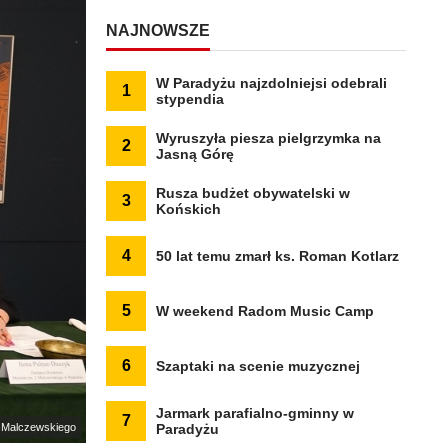
NAJNOWSZE
W Paradyżu najzdolniejsi odebrali
1
stypendia
Wyruszyła piesza pielgrzymka na
2
Jasną Górę
Rusza budżet obywatelski w
3
Końskich
4
50 lat temu zmarł ks. Roman Kotlarz
5
W weekend Radom Music Camp
6
Szaptaki na scenie muzycznej
Jarmark parafialno-gminny w
7
 Malczewskiego
Paradyżu