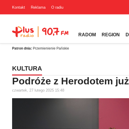
Kontakt
Reklama
O radiu
RADOM
REGION
D
Patron dnia:
Przemienienie Pańskie
KULTURA
Podróże z Herodotem ju
czwartek, 27 lutego 2025 15:48