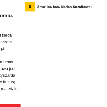
8
a
Zmarł ks. kan. Marian Strzałkowski
omiu.
yszarda
esarzem
pt.
,
na temat
tawa jest
Ryszarda
e kulturę
w materiale