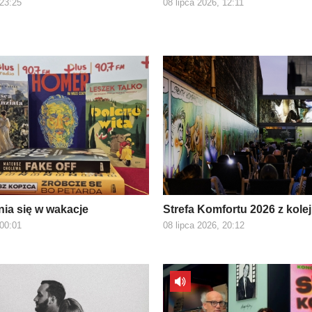
 23:25
08 lipca 2026, 12:11
nia się w wakacje
Strefa Komfortu 2026 z kole
 00:01
08 lipca 2026, 20:12